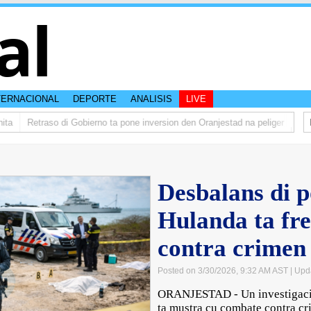
al
TERNACIONAL
DEPORTE
ANALISIS
LIVE
Retraso di Gobierno ta pone inversion den Oranjestad na peliger
Abelar
Desbalans di p
Hulanda ta fr
contra crimen
Posted on 3/30/2026, 9:32 AM AST
| Upd
ORANJESTAD - Un investigacio
ta mustra cu combate contra c