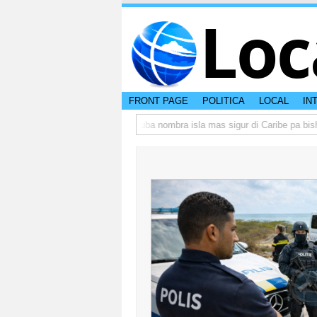
Loc
FRONT PAGE
POLITICA
LOCAL
IN
peso di otro hende?
CISI: Aruba nombra isla mas sigur di Caribe pa bishita