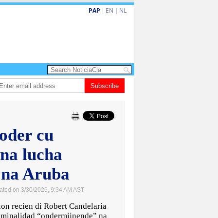
PAP
|
EN
|
NL
do de la Espriella a huramenta como presidente di Colombia
Subscribe
Nina den Heye
oder cu
ena lucha
 na Aruba
ated on 3/30/2026, 9:34 AM AST
n recien di Robert Candelaria
riminalidad “ondermijnende” na