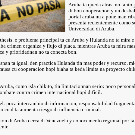
Aruba ta queda atras, no tanto p
di bon cooperacion y un desbal
portal aruba.nu a pone man rib
presenta recientemente como su
Universidad di Aruba.
thesis, e problema principal ta cu Aruba y Hulanda no ta mira e
ba crimen organiza y flujo di placa, mientras Aruba ta mira mas
tica y prioridadnan no ta conecta bon.
nan ta igual, den practica Hulanda tin mas poder y recurso, mie
 causa cu cooperacion hopi biaha ta keda limita na proyecto chik
Aruba, como isla chikito, tin limitacionnan serio: poco persona
combate contra crimen internacional hopi dificil.
el: poca intercambio di informacion, responsabilidad fragmenta
o cual ta aumenta riesgo di influencia criminal.
cion di Aruba cerca di Venezuela y conocemento regional por ta 
ente.