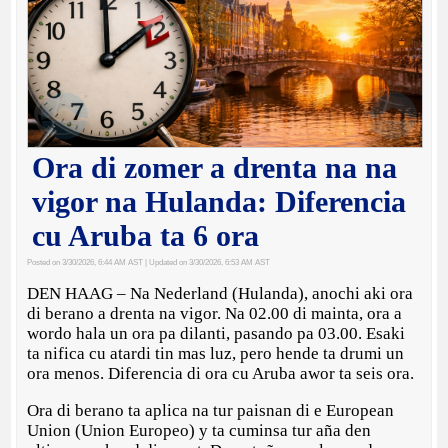
Ora di zomer a drenta na na
vigor na Hulanda: Diferencia
cu Aruba ta 6 ora
Posted on 3/30/2026, 6:44 AM AST
| Updated on 3/30/2026, 6:53 AM AST
DEN HAAG – Na Nederland (Hulanda), anochi aki ora
di berano a drenta na vigor. Na 02.00 di mainta, ora a
wordo hala un ora pa dilanti, pasando pa 03.00. Esaki
ta nifica cu atardi tin mas luz, pero hende ta drumi un
ora menos. Diferencia di ora cu Aruba awor ta seis ora.
Ora di berano ta aplica na tur paisnan di e European
Union (Union Europeo) y ta cuminsa tur aña den