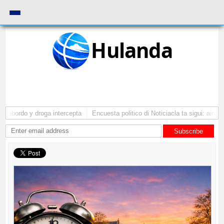
Hulanda
 abordo y droga intercepta
Encuesta politico di Noticiacla ta sigui: ainda 
Subscribe