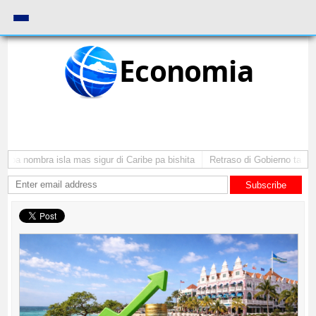
Economia
uba nombra isla mas sigur di Caribe pa bishita
Retraso di Gobierno ta pone 
Subscribe