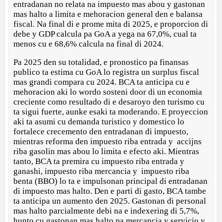
entradanan no relata na impuesto mas abou y gastonan
mas halto a limita e mehoracion general den e balansa
fiscal. Na final di e prome mita di 2025, e proporcion di
debe y GDP calcula pa GoA a yega na 67,0%, cual ta
menos cu e 68,6% calcula na final di 2024.
Pa 2025 den su totalidad, e pronostico pa finansas
publico ta estima cu GoA lo registra un surplus fiscal
mas grandi compara cu 2024. BCA ta anticipa cu e
mehoracion aki lo wordo sosteni door di un economia
creciente como resultado di e desaroyo den turismo cu
ta sigui fuerte, aunke esaki ta moderando. E proyeccion
aki ta asumi cu demanda turistico y domestico lo
fortalece crecemento den entradanan di impuesto,
mientras reforma den impuesto riba entrada y accijns
riba gasolin mas abou lo limita e efecto aki. Mientras
tanto, BCA ta premira cu impuesto riba entrada y
ganashi, impuesto riba mercancia y impuesto riba
benta (BBO) lo ta e impulsonan principal di entradanan
di impuesto mas halto. Den e parti di gasto, BCA tambe
ta anticipa un aumento den 2025. Gastonan di personal
mas halto parcialmente debi na e indexering di 5,7%,
hunto cu gastonan mas halto pa mercancia y servicio y