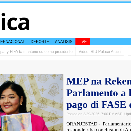
tica
TERNACIONAL
DEPORTE
ANALISIS
LIVE
pa, y FIFA ta mantene su como presidente
Video: RIU Palace Aruba ta elev
MEP na Reke
Parlamento a l
pago di FASE 
Posted on 3/29/2026, 7:00 PM AST
| Upd
ORANJESTAD - Parlamentario
responde riba conclusion di 