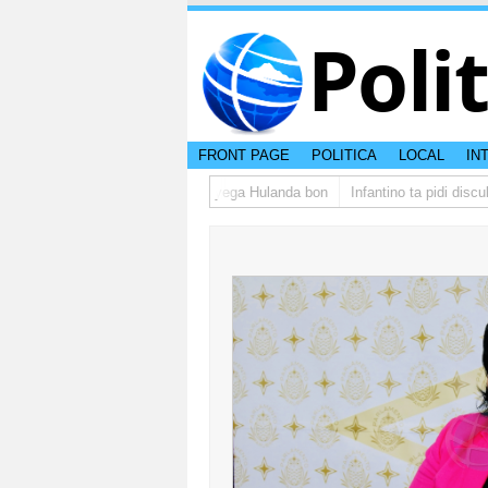
Poli
FRONT PAGE
POLITICA
LOCAL
IN
rupo di studiantenan di Aruba a yega Hulanda bon
Infantino ta pidi discul