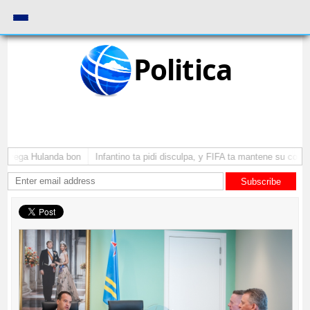
Politica
 a yega Hulanda bon
Infantino ta pidi disculpa, y FIFA ta mantene su como 
Subscribe