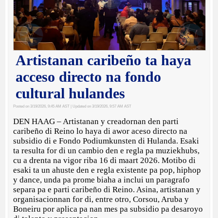
Artistanan caribeño ta haya
acceso directo na fondo
cultural hulandes
Posted on 3/19/2026, 9:45 AM AST
| Updated on 3/19/2026, 9:57 AM AST
DEN HAAG – Artistanan y creadornan den parti
caribeño di Reino lo haya di awor aceso directo na
subsidio di e Fondo Podiumkunsten di Hulanda. Esaki
ta resulta for di un cambio den e regla pa muziekhubs,
cu a drenta na vigor riba 16 di maart 2026. Motibo di
esaki ta un ahuste den e regla existente pa pop, hiphop
y dance, unda pa prome biaha a inclui un paragrafo
separa pa e parti caribeño di Reino. Asina, artistanan y
organisacionnan for di, entre otro, Corsou, Aruba y
Boneiru por aplica pa nan mes pa subsidio pa desaroyo