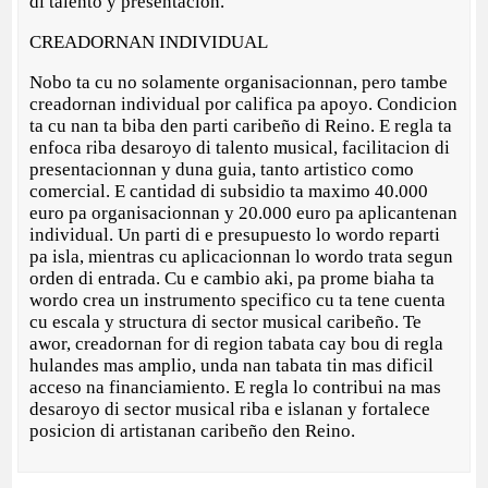
di talento y presentacion.
CREADORNAN INDIVIDUAL
Nobo ta cu no solamente organisacionnan, pero tambe
creadornan individual por califica pa apoyo. Condicion
ta cu nan ta biba den parti caribeño di Reino. E regla ta
enfoca riba desaroyo di talento musical, facilitacion di
presentacionnan y duna guia, tanto artistico como
comercial. E cantidad di subsidio ta maximo 40.000
euro pa organisacionnan y 20.000 euro pa aplicantenan
individual. Un parti di e presupuesto lo wordo reparti
pa isla, mientras cu aplicacionnan lo wordo trata segun
orden di entrada. Cu e cambio aki, pa prome biaha ta
wordo crea un instrumento specifico cu ta tene cuenta
cu escala y structura di sector musical caribeño. Te
awor, creadornan for di region tabata cay bou di regla
hulandes mas amplio, unda nan tabata tin mas dificil
acceso na financiamiento. E regla lo contribui na mas
desaroyo di sector musical riba e islanan y fortalece
posicion di artistanan caribeño den Reino.