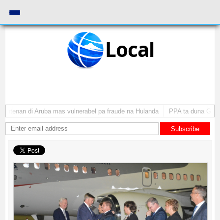
Local
antenan di Aruba mas vulnerabel pa fraude na Hulanda
PPA ta duna Gobiern
Subscribe