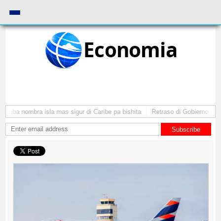
Economia
Aruba nombra isla mas sigur di Caribe pa bishita
Retraso di Gobierno ta po
Subscribe