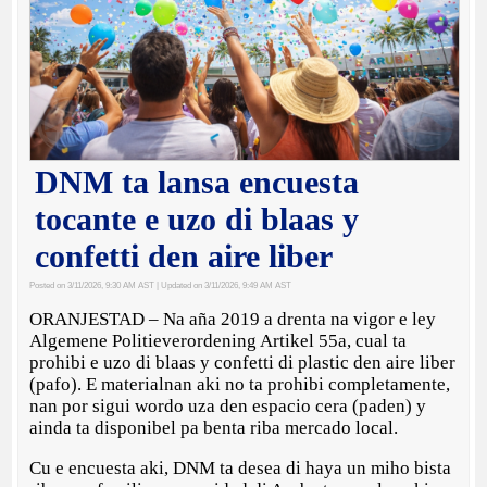
DNM ta lansa encuesta
tocante e uzo di blaas y
confetti den aire liber
Posted on 3/11/2026, 9:30 AM AST
| Updated on 3/11/2026, 9:49 AM AST
ORANJESTAD – Na aña 2019 a drenta na vigor e ley
Algemene Politieverordening Artikel 55a, cual ta
prohibi e uzo di blaas y confetti di plastic den aire liber
(pafo). E materialnan aki no ta prohibi completamente,
nan por sigui wordo uza den espacio cera (paden) y
ainda ta disponibel pa benta riba mercado local.
Cu e encuesta aki, DNM ta desea di haya un miho bista