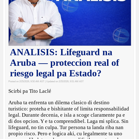
ANALISIS: Lifeguard na
Aruba — proteccion real of
riesgo legal pa Estado?
Posted on 2/25/2026, 9:50 AM AST
| Updated on 2/25/2026, 9:51 AM AST
Scirbi pa Tito Laclé
Aruba ta enfrenta un dilema clasico di destino
turistico: proteha e bishitante of limita responsabilidad
legal. Durante decenia, e isla a scoge claramente pa e
di dos opcion. Y e ta comprendibel. Laga mi splica. Sin
lifeguard, no tin culpa. Tur persona ta landa riba nan
propio risco. Pero e logica aki, cu legalmente ta uno