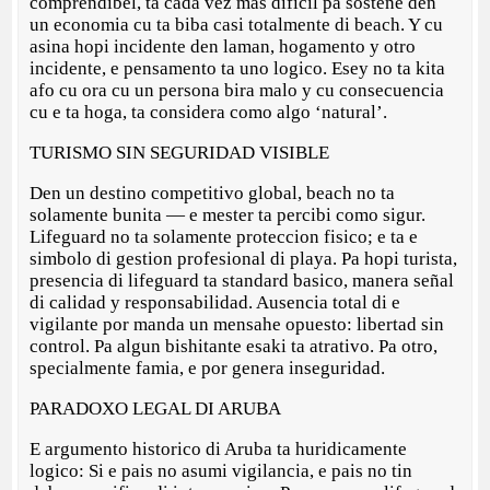
comprendibel, ta cada vez mas dificil pa sostene den
un economia cu ta biba casi totalmente di beach. Y cu
asina hopi incidente den laman, hogamento y otro
incidente, e pensamento ta uno logico. Esey no ta kita
afo cu ora cu un persona bira malo y cu consecuencia
cu e ta hoga, ta considera como algo ‘natural’.
TURISMO SIN SEGURIDAD VISIBLE
Den un destino competitivo global, beach no ta
solamente bunita — e mester ta percibi como sigur.
Lifeguard no ta solamente proteccion fisico; e ta e
simbolo di gestion profesional di playa. Pa hopi turista,
presencia di lifeguard ta standard basico, manera señal
di calidad y responsabilidad. Ausencia total di e
vigilante por manda un mensahe opuesto: libertad sin
control. Pa algun bishitante esaki ta atrativo. Pa otro,
specialmente famia, e por genera inseguridad.
PARADOXO LEGAL DI ARUBA
E argumento historico di Aruba ta huridicamente
logico: Si e pais no asumi vigilancia, e pais no tin