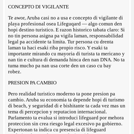
CONCEPTO DI VIGILANTE
Te awor, Aruba casi no a usa e concepto di vigilante di
playa profesional osea Lifeguqard — algo comun den
hopi destino turistico. E razon historico tabata claro: Si
no tin persona asigna pa vigila laman, responsabilidad
legal pa accidente ta limita. Tur persona cu drenta
laman ta haci esaki riba propio risco. Y esaki ta
importante mirando cu mayoria di turista ta mericano y
nan tin e cultura di demanda hinca den nan DNA. No ta
tuma mucho pa nan usa corte den un caso cu bay
robez.
PRESION PA CAMBIO
Pero realidad turistico moderno ta pone presion pa
cambio. Aruba su economia ta depende hopi di turismo
di beach, y seguridad di e bishitante ta cada vez mas un
tema di percepcion y reputacion internacional.
Parlamento ta evalua si introduci lifeguard por mehora
proteccion sin crea riesgo legal excesivo pa gobierno.
Expertonan ta indica cu presencia di lifeguard