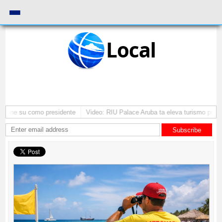
Local
ntene su como presidente
Video: RIU Palace Aruba ta eleva turismo premi
Subscribe