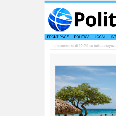
Poli
FRONT PAGE
POLITICA
LOCAL
IN
ediate
TTW:Aruba ta registra crecemento di 10.9% cu turista stayover den