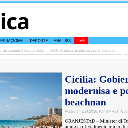
tica
TERNACIONAL
DEPORTE
ANALISIS
LIVE
 prome 6 luna di 2026
AAA: Aruba a amplia su red di buelonan den 2025
Cicilia: Gobie
modernisa e po
beachnan
Posted on 2/24/2026, 9:04 AM AST
| Upd
ORANJESTAD – Minister di Tur
anuncia oficialmente inicio di 