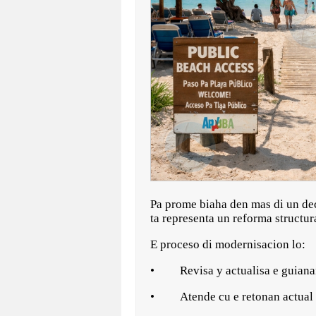
Pa prome biaha den mas di un dec
ta representa un reforma structu
E proceso di modernisacion lo:
• Revisa y actualisa e guianan
• Atende cu e retonan actual re