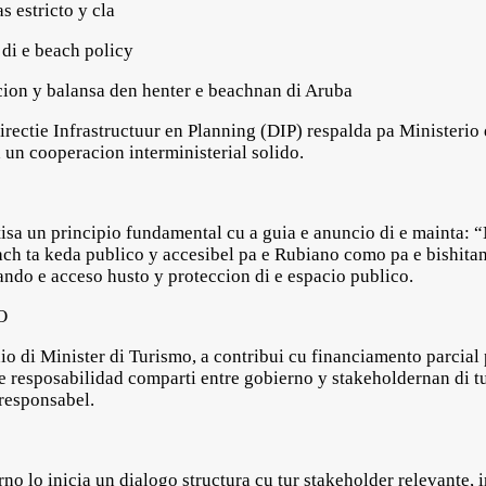
 estricto y cla
i e beach policy
on y balansa den henter e beachnan di Aruba
irectie Infrastructuur en Planning (DIP) respalda pa Ministerio 
a un cooperacion interministerial solido.
tisa un principio fundamental cu a guia e anuncio di e mainta:
each ta keda publico y accesibel pa e Rubiano como pa e bishita
sando e acceso husto y proteccion di e espacio publico.
O
o di Minister di Turismo, a contribui cu financiamento parcial 
 e resposabilidad comparti entre gobierno y stakeholdernan di 
 responsabel.
no lo inicia un dialogo structura cu tur stakeholder relevante,