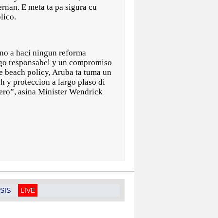
rnan. E meta ta pa sigura cu
blico.
 no a haci ningun reforma
azgo responsabel y un compromiso
e beach policy, Aruba ta tuma un
ch y proteccion a largo plaso di
dero”, asina Minister Wendrick
SIS
LIVE