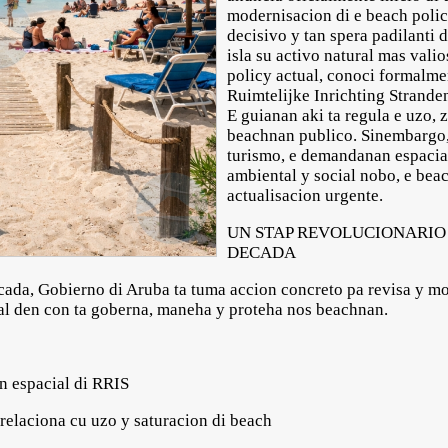
modernisacion di e beach poli
decisivo y tan spera padilanti
isla su activo natural mas vali
policy actual, conoci formalm
Ruimtelijke Inrichting Stranden
E guianan aki ta regula e uzo, 
beachnan publico. Sinembargo,
turismo, e demandanan espacial
ambiental y social nobo, e beac
actualisacion urgente.
UN STAP REVOLUCIONARIO 
DECADA
ada, Gobierno di Aruba ta tuma accion concreto pa revisa y mod
ral den con ta goberna, maneha y proteha nos beachnan.
 espacial di RRIS
laciona cu uzo y saturacion di beach