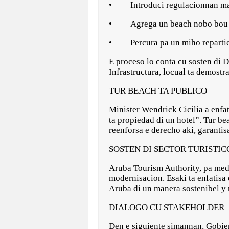
• Introduci regulacionnan mas
• Agrega un beach nobo bou d
• Percura pa un miho repartici
E proceso lo conta cu sosten di D
Infrastructura, locual ta demostr
TUR BEACH TA PUBLICO
Minister Wendrick Cicilia a enfa
ta propiedad di un hotel”. Tur b
reenforsa e derecho aki, garanti
SOSTEN DI SECTOR TURISTIC
Aruba Tourism Authority, pa medi
modernisacion. Esaki ta enfatisa
Aruba di un manera sostenibel y
DIALOGO CU STAKEHOLDER
Den e siguiente simannan, Gobier