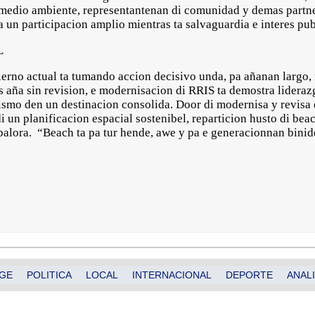
 medio ambiente, representantenan di comunidad y demas partne
a un participacion amplio mientras ta salvaguardia e interes pu
L
bierno actual ta tumando accion decisivo unda, pa añanan largo,
es aña sin revision, e modernisacion di RRIS ta demostra lider
ismo den un destinacion consolida. Door di modernisa y revisa 
di un planificacion espacial sostenibel, reparticion husto di bea
balora. “Beach ta pa tur hende, awe y pa e generacionnan bini
GE
POLITICA
LOCAL
INTERNACIONAL
DEPORTE
ANALI