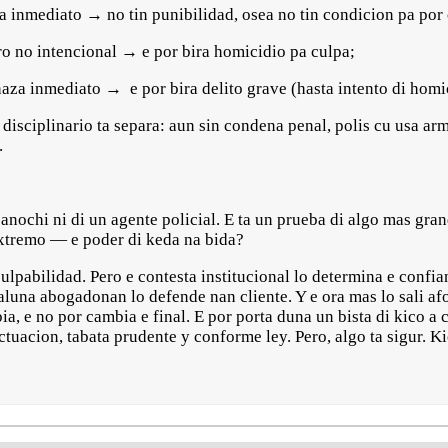
sa inmediato → no tin punibilidad, osea no tin condicion pa por 
ro no intencional → e por bira homicidio pa culpa;
naza inmediato → e por bira delito grave (hasta intento di homi
disciplinario ta separa: aun sin condena penal, polis cu usa ar
.
anochi ni di un agente policial. E ta un prueba di algo mas gra
extremo — e poder di keda na bida?
ulpabilidad. Pero e contesta institucional lo determina e confian
luna abogadonan lo defende nan cliente. Y e ora mas lo sali afo.
ia, e no por cambia e final. E por porta duna un bista di kico a
ctuacion, tabata prudente y conforme ley. Pero, algo ta sigur. Ki