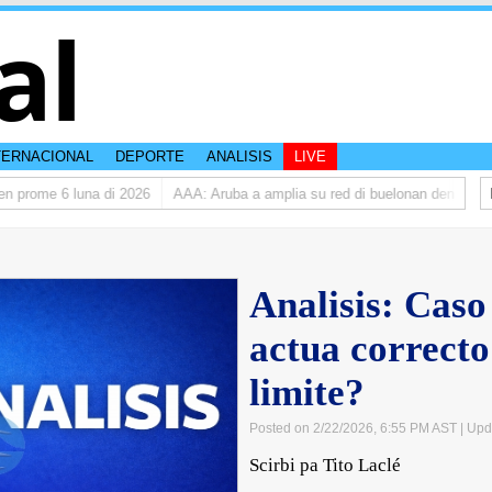
al
TERNACIONAL
DEPORTE
ANALISIS
LIVE
ome 6 luna di 2026
AAA: Aruba a amplia su red di buelonan den 2025
D
Analisis: Caso
actua correcto
limite?
Posted on 2/22/2026, 6:55 PM AST
| Upd
Scirbi pa Tito Laclé