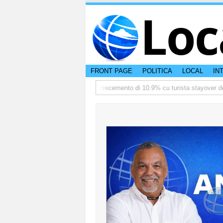
Loc
FRONT PAGE
POLITICA
LOCAL
IN
ate
TTW:Aruba ta registra crecemento di 10.9% cu turista stayover den pr