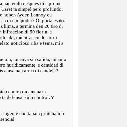
ta haciendo despues di e prome
l Caret ta simpel pero profundo:
ra e hoben Ayden Lannoy cu
usa di nan poder? Of porta esaki:
z kima, a termina den 20 tiro di
 infraccion di 50 florin, a
ndo aki, mientras cu dos otro
elato noticioso riba e tema, mi a
ucion, un caya sin salida, un auto
 Pero huridicamente, e cantidad di
lis a usa nan arma di candela?
 bida contra un amenaza
 ta defensa, sino control. Y
l: e agente nan tabata protehando
sencial.