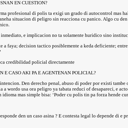
LISNAN EN CUESTION?
norma profesional di polis ta exigi un grado di autocontrol mas h
neha situacion di peligro sin reacciona cu panico. Algo cu den 
anico.
 inmediato, e implicacion no ta solamente huridico sino instituc
e a faya; decision tactico posiblemente a keda deficiente; ent
?
oca credibilidad policial directamente
N E CASO AKI PA E AGENTENAN POLICIAL?
intencion. Den derecho penal, abuso di poder por existi tambe 
la a wordo usa ora peligro ya tabata reduci of desapareci, e ac
n idioma mas simple bisa: ‘Poder cu polis tin pa forza hende cum
responde den un caso asina ? E contesta legal lo depende di e p