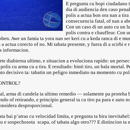
E pregunta cu hopi ciudadano 
dia di audiencia den caso pena
polis a actua bon ora nan a ti
consecuencia fatal, of nan a ab
Con un caso di un auto cu un lu
polis contra e chauffeur. Con un
oben. Awe un famia ta yora nan ser keri cu a keda ranca di e mu
a actua corecto of no. Mi tabata presente, y fuera di a scirbi e r
as informacion.
rte diabierna ultimo, e situacion a evoluciona rapido: un persec
 polis cu arma cu a tira. E resultado: binti tiro, un bala mortal.
unto decisivo ta: tabatin un peligro inmediato na momento cu po
CONTROL?
nal, arma di candela ta ultimo remedio — solamente pa proteha
do of retirando, e principio general ta cu tiro pa para e auto no
onsidera desproporcional.
ata bai p’atras cu velocidad limita, e pregunta ta bira inevitabe
cu e sospechosota scapa, of tabata algo otro??? E distincion ta e