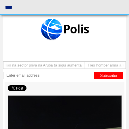
Polis
nan na sector priva na Aruba ta sigui aumenta
Tres homber arma a atraca
Subscribe