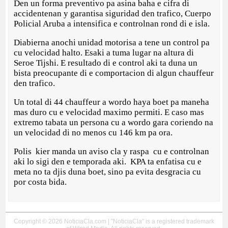
Den un forma preventivo pa asina baha e cifra di
accidentenan y garantisa siguridad den trafico, Cuerpo
Policial Aruba a intensifica e controlnan rond di e isla.
​Diabierna anochi unidad motorisa a tene un control pa
cu velocidad halto. Esaki a tuma lugar na altura di
Seroe Tijshi. E resultado di e control aki ta duna un
bista preocupante di e comportacion di algun chauffeur
den trafico.
Un total di 44 chauffeur a wordo haya boet pa maneha
mas duro cu e velocidad maximo permiti. ​E caso mas
extremo tabata un persona cu a wordo gara coriendo na
un velocidad di no menos cu 146 km pa ora.
Polis kier manda un aviso cla y raspa cu e controlnan
aki lo sigi den e temporada aki. KPA ta enfatisa cu e
meta no ta djis duna boet, sino pa evita desgracia cu
por costa bida.
Copyright © 2026 NoticiaCla.com | "NoticiaCla" is a registered trademark