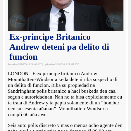
Ex-principe Britanico
Andrew deteni pa delito di
funcion
Posted on 2/19/2026, 8:28 AM AST
| Updated on 2/19/2026, 8:29 AM AST
LONDON - E ex principe britanico Andrew
Mountbatten-Windsor a keda deteni riba sospecho di
un delito di funcion. Riba su propiedad na
Sandringham polis britanico a haci buskeda den cas,
segun e autoridadnan. Nan no ta bisa explicitamente cu
ta trata di Andrew y ta papia solamente di un “homber
den su sesenta añanan”. Mountbatten-Windsor a
cumpli 66 aña awe.
Seis auto polis discreto y mas o menos ocho agente den