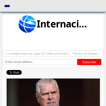
Internacional
Aruba nombra isla mas sigur di Caribe pa bishita
Retraso di Gobierno ta po
Subscribe