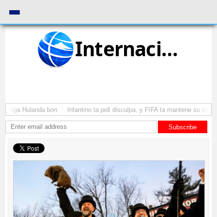
Internacional
 a yega Hulanda bon
Infantino ta pidi disculpa, y FIFA ta mantene su como 
Subscribe