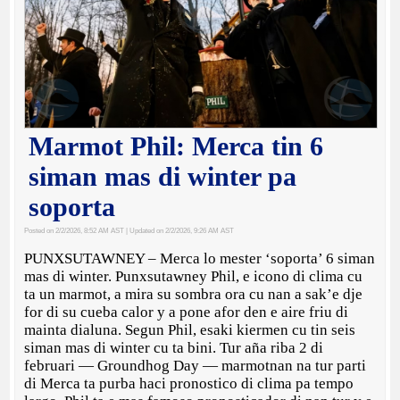
Marmot Phil: Merca tin 6
siman mas di winter pa
soporta
Posted on 2/2/2026, 8:52 AM AST
| Updated on 2/2/2026, 9:26 AM AST
PUNXSUTAWNEY – Merca lo mester ‘soporta’ 6 siman
mas di winter. Punxsutawney Phil, e icono di clima cu
ta un marmot, a mira su sombra ora cu nan a sak’e dje
for di su cueba calor y a pone afor den e aire friu di
mainta dialuna. Segun Phil, esaki kiermen cu tin seis
siman mas di winter cu ta bini. Tur aña riba 2 di
februari — Groundhog Day — marmotnan na tur parti
di Merca ta purba haci pronostico di clima pa tempo