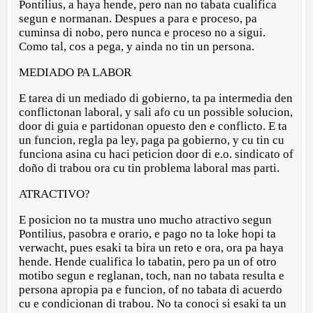
Pontilius, a haya hende, pero nan no tabata cualifica
segun e normanan. Despues a para e proceso, pa
cuminsa di nobo, pero nunca e proceso no a sigui.
Como tal, cos a pega, y ainda no tin un persona.
MEDIADO PA LABOR
E tarea di un mediado di gobierno, ta pa intermedia den
conflictonan laboral, y sali afo cu un possible solucion,
door di guia e partidonan opuesto den e conflicto. E ta
un funcion, regla pa ley, paga pa gobierno, y cu tin cu
funciona asina cu haci peticion door di e.o. sindicato of
doño di trabou ora cu tin problema laboral mas parti.
ATRACTIVO?
E posicion no ta mustra uno mucho atractivo segun
Pontilius, pasobra e orario, e pago no ta loke hopi ta
verwacht, pues esaki ta bira un reto e ora, ora pa haya
hende. Hende cualifica lo tabatin, pero pa un of otro
motibo segun e reglanan, toch, nan no tabata resulta e
persona apropia pa e funcion, of no tabata di acuerdo
cu e condicionan di trabou. No ta conoci si esaki ta un