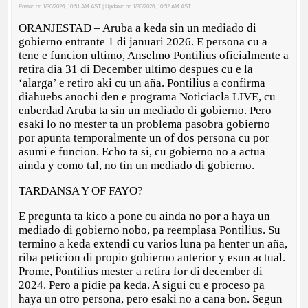
Posted on 1/30/2026, 10:51 AM AST
| Updated on 1/30/2026, 10:52 AM AST
ORANJESTAD – Aruba a keda sin un mediado di
gobierno entrante 1 di januari 2026. E persona cu a
tene e funcion ultimo, Anselmo Pontilius oficialmente a
retira dia 31 di December ultimo despues cu e la
‘alarga’ e retiro aki cu un aña. Pontilius a confirma
diahuebs anochi den e programa Noticiacla LIVE, cu
enberdad Aruba ta sin un mediado di gobierno. Pero
esaki lo no mester ta un problema pasobra gobierno
por apunta temporalmente un of dos persona cu por
asumi e funcion. Echo ta si, cu gobierno no a actua
ainda y como tal, no tin un mediado di gobierno.
TARDANSA Y OF FAYO?
E pregunta ta kico a pone cu ainda no por a haya un
mediado di gobierno nobo, pa reemplasa Pontilius. Su
termino a keda extendi cu varios luna pa henter un aña,
riba peticion di propio gobierno anterior y esun actual.
Prome, Pontilius mester a retira for di december di
2024. Pero a pidie pa keda. A sigui cu e proceso pa
haya un otro persona, pero esaki no a cana bon. Segun