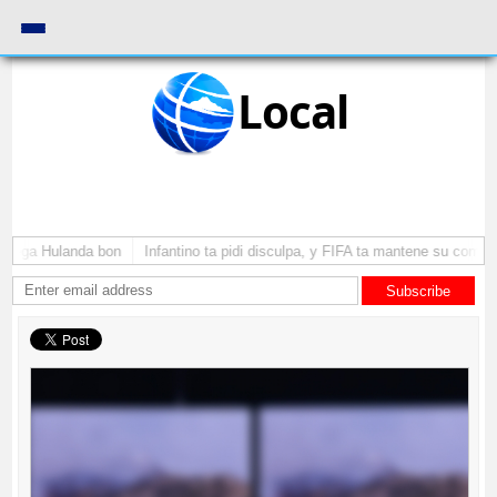
Local
 yega Hulanda bon
Infantino ta pidi disculpa, y FIFA ta mantene su como pr
Subscribe