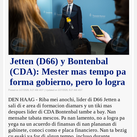
Jetten (D66) y Bontenbal
(CDA): Mester mas tempo pa
forma gobierno, pero lo logra
Posted on 1/27/2026, 9:27 AM AST
| Updated on 1/27/2026, 9:27 AM AST
DEN HAAG - Riba mei anochi, lider di D66 Jetten a
sali di e area di formacion diamars y un tiki mas
despues lider di CDA Bontenbal tambe a bay. Nan
mensahe tabata mescos. Pa nan lamento, no a logra pa
yega na un acuerdo di finansas di nan plananan di
gabinete, conoci como e placa financiero. Nan ta bezig
cu esaki ya for di algun tempo, incluso durante