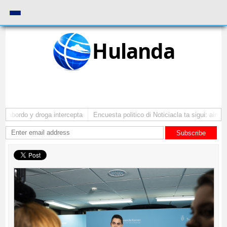
Hulanda
 abordo y droga intercepta
Encuesta politico di Noticiacla ta sigui: ainda 
Subscribe