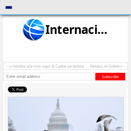
Internacional
Aruba nombra isla mas sigur di Caribe pa bishita
Retraso di Gobierno ta po
Subscribe