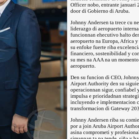
Officer nobo, entrante januari
door di Gobierno di Aruba.
Johnny Andersen ta trece cu ne
liderazgo di aeropuerto interna
funcionnan ehecutivo halto den
aeropuerto na Europa, Africa y
su enfoke fuerte riba excelenci
financiero, sostenibilidad y co
su mes na AAA na un momento i
aeropuerto.
Den su funcion di CEO, Johnny
Airport Authority den su siguie
operacionnan sigur, confiabel y
impulsa e prioridadnan strategi
incluyendo e implementacion c
transformacion di Gateway 203
Johnny Andersen riba su comien
por a join Aruba Airport Author
asina comprometi y profesiona
simannan ta pa tende, siña y 