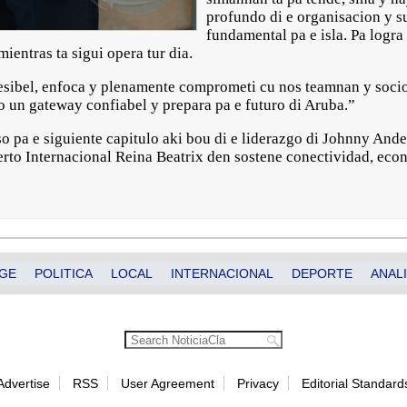
profundo di e organisacion y 
fundamental pa e isla. Pa logra 
mientras ta sigui opera tur dia.
cesibel, enfoca y plenamente comprometi cu nos teamnan y socio
o un gateway confiabel y prepara pa e futuro di Aruba.”
o pa e siguiente capitulo aki bou di e liderazgo di Johnny Ande
erto Internacional Reina Beatrix den sostene conectividad, eco
GE
POLITICA
LOCAL
INTERNACIONAL
DEPORTE
ANALI
Advertise
RSS
User Agreement
Privacy
Editorial Standard