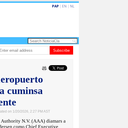
PAP
|
EN
|
NL
a barionan pa atende kehonan di ciudadano
Subscribe
Gobierno ta amplia ayudo fin
eropuerto
 a cuminsa
ente
ated on 1/20/2026, 2:27 PM AST
Authority N.V. (AAA) diamars a
dersen como Chief Executive