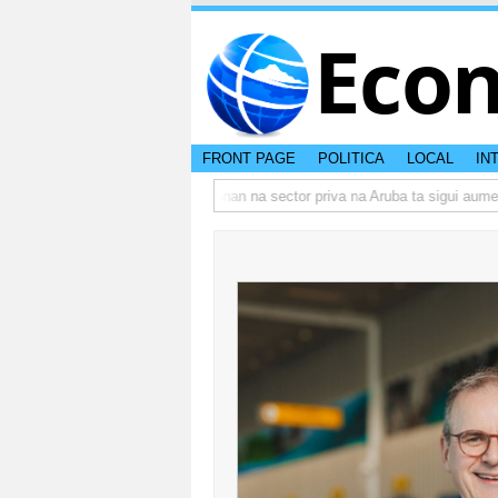
Eco
FRONT PAGE
POLITICA
LOCAL
IN
actual di Aruba?
Prestamonan na sector priva na Aruba ta sigui aumenta