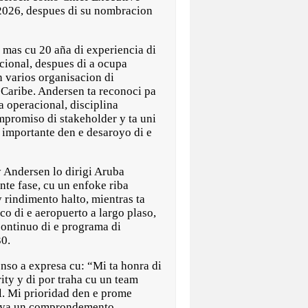
 2026, despues di su nombracion
 mas cu 20 aña di experiencia di
cional, despues di a ocupa
 varios organisacion di
 Caribe. Andersen ta reconoci pa
a operacional, disciplina
mpromiso di stakeholder y ta uni
mportante den e desaroyo di e
 Andersen lo dirigi Aruba
nte fase, cu un enfoke riba
 rindimento halto, mientras ta
co di e aeropuerto a largo plaso,
ontinuo di e programa di
0.
so a expresa cu: “Mi ta honra di
ity y di por traha cu un team
l. Mi prioridad den e prome
haya un comprondemento