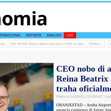
nomia
TERNACIONAL
DEPORTE
ANALISIS
LIVE
Tres homber arma a atraca persona y horta su auto
Ombudsman ta bishit
CEO nobo di a
Reina Beatrix
traha oficialm
Posted on 1/20/2026, 2:26 PM AST
| Upd
ORANJESTAD – Aruba Airport 
anuncia comienso di Jonny An