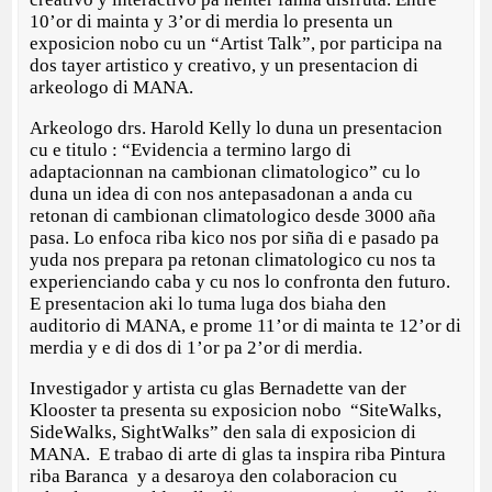
10’or di mainta y 3’or di merdia lo presenta un
exposicion nobo cu un “Artist Talk”, por participa na
dos tayer artistico y creativo, y un presentacion di
arkeologo di MANA.
Arkeologo drs. Harold Kelly lo duna un presentacion
cu e titulo : “Evidencia a termino largo di
adaptacionnan na cambionan climatologico” cu lo
duna un idea di con nos antepasadonan a anda cu
retonan di cambionan climatologico desde 3000 aña
pasa. Lo enfoca riba kico nos por siña di e pasado pa
yuda nos prepara pa retonan climatologico cu nos ta
experienciando caba y cu nos lo confronta den futuro.
E presentacion aki lo tuma luga dos biaha den
auditorio di MANA, e prome 11’or di mainta te 12’or di
merdia y e di dos di 1’or pa 2’or di merdia.
Investigador y artista cu glas Bernadette van der
Klooster ta presenta su exposicion nobo “SiteWalks,
SideWalks, SightWalks” den sala di exposicion di
MANA. E trabao di arte di glas ta inspira riba Pintura
riba Baranca y a desaroya den colaboracion cu