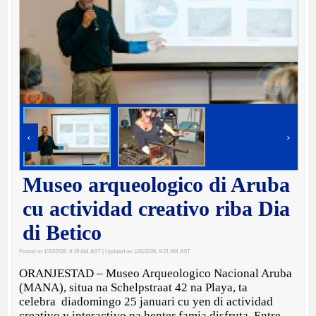
‹
›
Museo arqueologico di Aruba
cu actividad creativo riba Dia
di Betico
Posted on 1/20/2026, 9:19 AM AST
| Updated on 1/20/2026, 9:21 AM AST
ORANJESTAD – Museo Arqueologico Nacional Aruba
(MANA), situa na Schelpstraat 42 na Playa, ta
celebra diadomingo 25 januari cu yen di actividad
creativo y interactivo pa henter famia disfruta. Entre