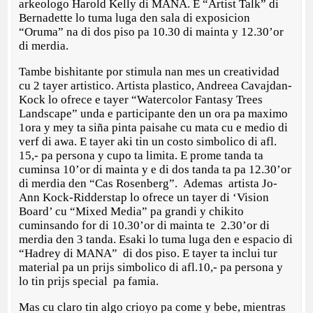
arkeologo Harold Kelly di MANA. E “Artist Talk” di
Bernadette lo tuma luga den sala di exposicion
“Oruma” na di dos piso pa 10.30 di mainta y 12.30’or
di merdia.
Tambe bishitante por stimula nan mes un creatividad
cu 2 tayer artistico. Artista plastico, Andreea Cavajdan-
Kock lo ofrece e tayer “Watercolor Fantasy Trees
Landscape” unda e participante den un ora pa maximo
1ora y mey ta siña pinta paisahe cu mata cu e medio di
verf di awa. E tayer aki tin un costo simbolico di afl.
15,- pa persona y cupo ta limita. E prome tanda ta
cuminsa 10’or di mainta y e di dos tanda ta pa 12.30’or
di merdia den “Cas Rosenberg”. Ademas artista Jo-
Ann Kock-Ridderstap lo ofrece un tayer di ‘Vision
Board’ cu “Mixed Media” pa grandi y chikito
cuminsando for di 10.30’or di mainta te 2.30’or di
merdia den 3 tanda. Esaki lo tuma luga den e espacio di
“Hadrey di MANA” di dos piso. E tayer ta inclui tur
material pa un prijs simbolico di afl.10,- pa persona y
lo tin prijs special pa famia.
Mas cu claro tin algo crioyo pa come y bebe, mientras