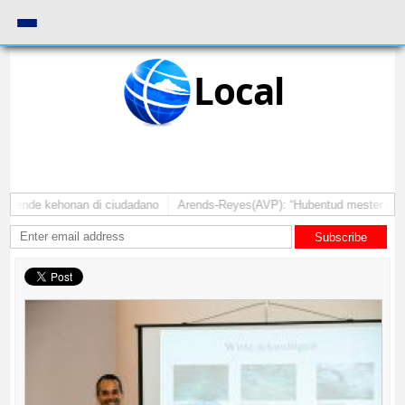
Local
tende kehonan di ciudadano
Arends-Reyes(AVP): “Hubentud mester sinti cu
Subscribe