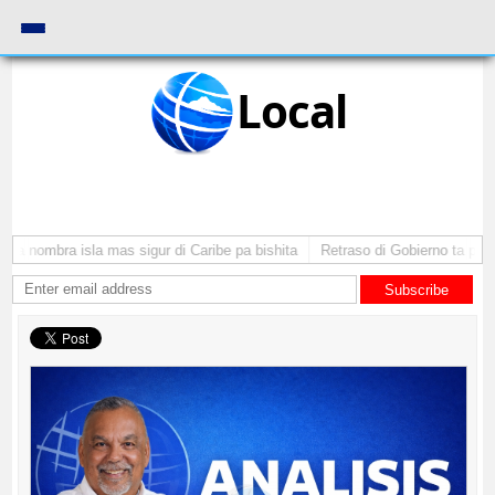
Local
a nombra isla mas sigur di Caribe pa bishita
Retraso di Gobierno ta pone i
Subscribe