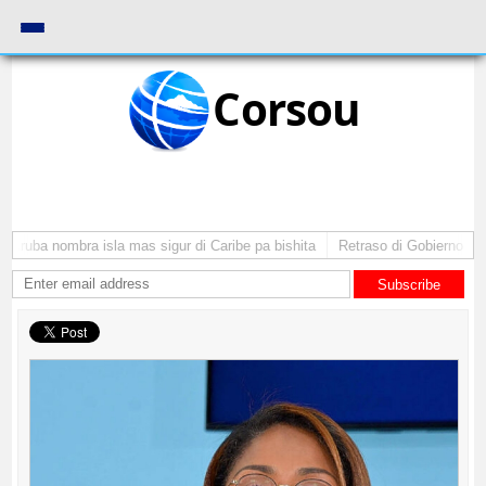
Corsou
 Aruba nombra isla mas sigur di Caribe pa bishita
Retraso di Gobierno ta po
Subscribe