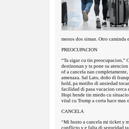
menos dos siman. Otro caminda e
PREOCUPACION
“Ta sigur cu tin preocupacion,” 
destinonan y ta pone su atencio
of a cancela nan completamente,
amenaza. Sal Lato, doño di franqu
hold, pa motibo di ansiedad tocan
facilidad di pasa vacacion cerca 
Hopi hende tin miedo cu situaci
vital cu Trump a corta hace mas 
CANCELA
“Mi husto a cancela mi ticket y m
conflicto y e falta di seguridad 