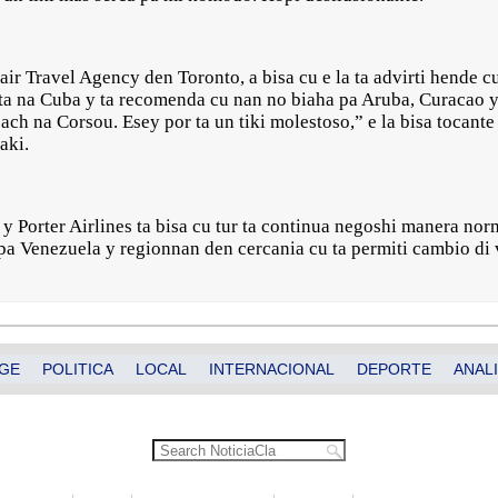
Clair Travel Agency den Toronto, a bisa cu e la ta advirti hende 
shita na Cuba y ta recomenda cu nan no biaha pa Aruba, Curacao 
each na Corsou. Esey por ta un tiki molestoso,” e la bisa tocant
aki.
y Porter Airlines ta bisa cu tur ta continua negoshi manera nor
pa Venezuela y regionnan den cercania cu ta permiti cambio di 
GE
POLITICA
LOCAL
INTERNACIONAL
DEPORTE
ANALI