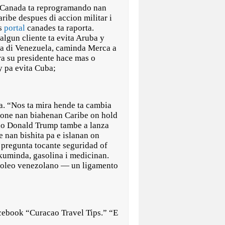
anada ta reprogramando nan
aribe despues di accion militar i
os
portal
canades ta raporta.
algun cliente ta evita Aruba y
ta di Venezuela, caminda Merca a
ura su presidente hace mas o
y pa evita Cuba;
sa. “Nos ta mira hende ta cambia
pone nan biahenan Caribe on hold
ano Donald Trump tambe a lanza
e nan bishita pa e islanan on
i pregunta tocante seguridad of
 kuminda, gasolina i medicinan.
i oleo venezolano — un ligamento
Facebook “Curacao Travel Tips.” “E