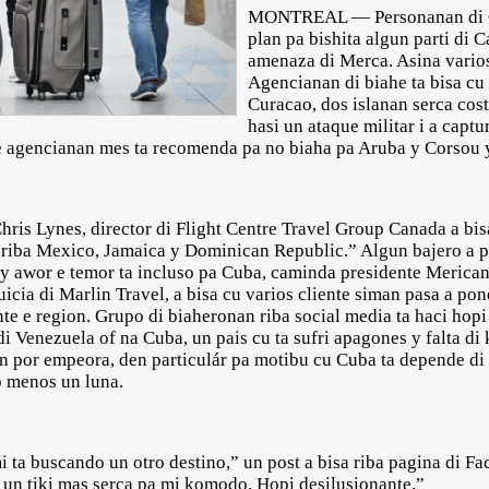
MONTREAL — Personanan di C
plan pa bishita algun parti di C
amenaza di Merca. Asina vari
Agencianan di biahe ta bisa cu 
Curacao, dos islanan serca cos
hasi un ataque militar i a capt
 agencianan mes ta recomenda pa no biaha pa Aruba y Corsou 
Chris Lynes, director di Flight Centre Travel Group Canada a bi
n riba Mexico, Jamaica y Dominican Republic.” Algun bajero a 
 y awor e temor ta incluso pa Cuba, caminda presidente Meric
icia di Marlin Travel, a bisa cu varios cliente siman pasa a pon
te e region. Grupo di biaheronan riba social media ta haci hop
di Venezuela of na Cuba, un pais cu ta sufri apagones y falta di
on por empeora, den particulár pa motibu cu Cuba ta depende d
o menos un luna.
i ta buscando un otro destino,” un post a bisa riba pagina di 
ta un tiki mas serca pa mi komodo. Hopi desilusionante.”