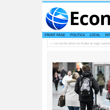
Eco
FRONT PAGE
POLITICA
LOCAL
IN
 actual di Aruba?
Prestamonan na sector priva na Aruba ta sigui aumenta