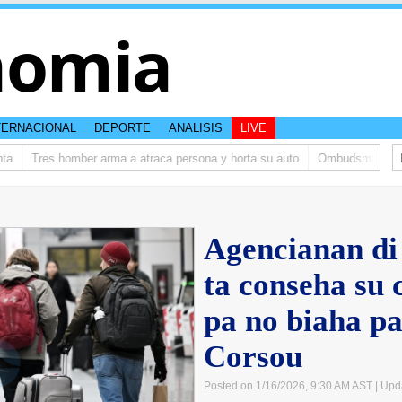
nomia
TERNACIONAL
DEPORTE
ANALISIS
LIVE
Tres homber arma a atraca persona y horta su auto
Ombudsman ta bishi
Agencianan di
ta conseha su
pa no biaha p
Corsou
Posted on 1/16/2026, 9:30 AM AST
| Upd