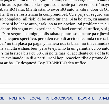
i bo auto, pasobra bo ta sigura solamente pa ‘tercera parti’ mayor
 tabata BO falta. Mientrastanto awor BO auto ta kibra, door di 
ta. E ora e resistencia ta comprendibel. Cu e prijs di seguro asi
ro completo (all risk) di bo auto tur aña. Si ta bo auto, cu añan
. Pero si bo lease auto, esaki no ta un opcion. Mi problema ta c
dente. No segun mi experiencia. Ta haci control di trafico, y si 
o. Pero segun un amigo, polis tabata puntra solamente pa rijbew
di chequeo specifico, pero den caso di accidente, unda cu e ta ba
el’ no tin placa pa paga, y manera nos ta bisa, ‘no tin caminda 
olis a multa e chauffeur, pero te ey. E no ta un garantia cu bo a
Y mi ta risca bisa cu 50% si no ta mas, di accidente cu a of ta t
i ta evaluando un di 4 parti. Hopi hopi reaccion riba e prome do
ensa ariba.. Te despues!. Bay TRANKILO den trafico!
GE
POLITICA
LOCAL
INTERNACIONAL
DEPORTE
ANALI