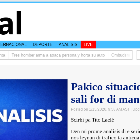
al
TERNACIONAL
DEPORTE
ANALISIS
LIVE
Tres homber arma a atraca persona y horta su auto
Ombudsman ta bishit
Pakico situacio
sali for di man
Posted on 1/15/2026, 9:58 AM AST
| Upd
Scirbi pa Tito Laclé
Den mi prome analisis di e seri
nos leynan di trafico ta anticua