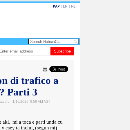
PAP
|
EN
|
NL
a barionan pa atende kehonan di ciudadano
Subscribe
Gobierno ta amplia ayudo fin
n di trafico a
? Parti 3
ated on 1/15/2026, 9:59 AM AST
e aki, mi a toca e parti unda cu
, y esey ta inclui, (segun mi)