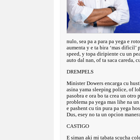
nulo, sea pa a para pa yega e rot
aumenta y e ta bira ‘mas dificil’ 
speed, y topa diripiente cu un pe
auto dal nan, of ta saca careda, c
DREMPELS
Minister Dowers encarga cu hustic
asina yama sleeping police, of l
pasobra e ora bo ta crea un otro 
problema pa yega mas lihe na un 
e pashent cu tin pura pa yega hos
Dus, esey no ta un opcion manera
CASTIGO
E siman aki mi tabata scucha cole