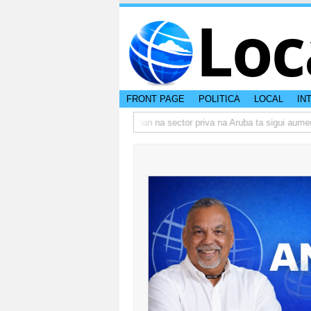
Loc
FRONT PAGE
POLITICA
LOCAL
IN
actual di Aruba?
Prestamonan na sector priva na Aruba ta sigui aumenta