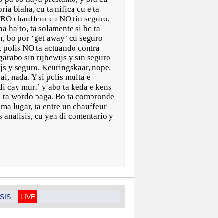
ia biaha, cu ta nifica cu e ta
OTRO chauffeur cu NO tin seguro,
na halto, ta solamente si bo ta
an, bo por ‘get away’ cu seguro
u, polis NO ta actuando contra
garabo sin rijbewijs y sin seguro
ijs y seguro. Keuringskaar, nope.
l, nada. Y si polis multa e
di cay muri’ y abo ta keda e kens
uto ta wordo paga. Bo ta compronde
uma lugar, ta entre un chauffeur
s analisis, cu yen di comentario y
SIS
LIVE