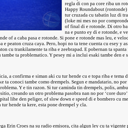
regla di con pa core riba un ro
Happy Roundabout (rontonde) I
tur cruzada cu tabatin luz di tr
(loke mi mes no por compronde
of final di e rotonde. Di otro b
na e punto ey di e rotonde, e ve
onde of a caba pasa e rotonde. Si pone e rotonde mas leu, e velo
pa e peaton cruza caya. Pero, hopi no ta tene cuenta cu esey y as
aton cu trankilamente ta riba e zeebrapad. E pobernan ta spanta 
u tambe ta problematico. Y pesey mi a inclui esaki tambe den e ser
ia, a confirma e siman aki cu tur hende cu e topa riba e tema di 
oke ta conoci tambe como drempels. Segun e mandatario, no por
problema. Y e tin razon. Si tur caminda tin drempels, polis, am
sitio, creando un otro problema pasobra nan no por ‘core duro’ 
pital lihe den peliger, of slow down e speed di e bombero cu me
 tur hende ta kere, esta pone drempel y cla.
ga Erin Croes na su radio emisora, cita algun ley cu ta vigente p