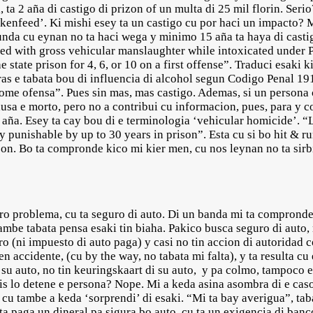
 ta 2 aña di castigo di prizon of un multa di 25 mil florin. Seri
ckenfeed’. Ki mishi esey ta un castigo cu por haci un impacto? 
da cu eynan no ta haci wega y minimo 15 aña ta haya di castigo
ged with gross vehicular manslaughter while intoxicated under P
state prison for 4, 6, or 10 on a first offense”. Traduci esaki k
s e tabata bou di influencia di alcohol segun Codigo Penal 191.
prome ofensa”. Pues sin mas, mas castigo. Ademas, si un persona
causa e morto, pero no a contribui cu informacion, pues, para y 
0 aña. Esey ta cay bou di e terminologia ‘vehicular homicide’. 
ny punishable by up to 30 years in prison”. Esta cu si bo hit & 
izon. Bo ta compronde kico mi kier men, cu nos leynan no ta sir
ro problema, cu ta seguro di auto. Di un banda mi ta compronde 
mbe tabata pensa esaki tin biaha. Pakico busca seguro di auto, 
ro (ni impuesto di auto paga) y casi no tin accion di autoridad 
 accidente, (cu by the way, no tabata mi falta), y ta resulta cu 
su auto, no tin keuringskaart di su auto, y pa colmo, tampoco e
lis lo detene e persona? Nope. Mi a keda asina asombra di e cas
 cu tambe a keda ‘sorprendi’ di esaki. “Mi ta bay averigua”, tab
 ta paga un dineral pa sigura bo auto, cu ta un exigencia di ban