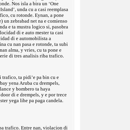
tonde. Nos isla a bira un ‘One
sland’, unda cu a casi reemplasa
afico, cu rotonde. Eynan, a pone
) un zebrabad net na e comienso
anda e ta mustra logico si, pasobra
locidad di e auto mester ta casi
cidad di e automobilista a
ina cu nan pasa e rotonde, ta subi
nan alma, y vries, cu ta pone e
ie di tres analisis riba trafico.
trafico, ta pidi’e pa bin cu e
 bay yena Aruba cu drempels,
bulance y bombero ta haya
door di e drempels, y e por trece
ster yega lihe pa paga candela.
a trafico. Entre nan, violacion di