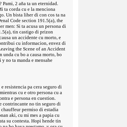
o? Pami, 2 aña ta un eternidad.
Mi ta corda cu e la menciona
. Un bista liher di con cos ta na
enal Code section 191.5(a), the
ier men: Si ta acusa un persona di
5(a), tin castigo di prizon
 causa un accidente cu morto, e
contribui cu informacion, envez di
“Leaving the Scene of an Accident
run unda cu bo a causa morto, bo
bi y no ta manda e mensahe
e resistencia pa cera seguro di
mientras cu e otro persona cu a
contra e persona en cuestion.
e contrincante no tin seguro di
 chauffeur permiso di estadia
onan aki, cu mi mes a papia cu
ata su contesta. Hopi hende tin
co pa bo haya prestamo, y ora cu