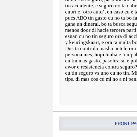
tin accidente, e seguro no ta cubr
cubri e ‘otro auto’, en caso cu e
pues ABO tin gasto cu no ta bo fal
gana un dineral, bo ta busca segu
menos door di hacie tercera parti
esnan cu no tin seguro ora di acci
y keuringskaart, e ora ta multa b
Dus ta controla masha netchi ora 
persona mes, hopi biaha e ‘culpab
cu tin mas gasto, pasobra si, e p
awor e resistencia contra seguro? 
cu tin seguro vs uno cu no tin. M
tips, di mas cos cu mi no a ni p
FRONT PA