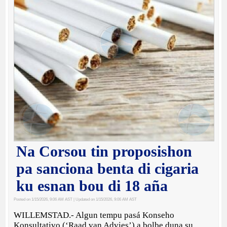
Na Corsou tin proposishon
pa sanciona benta di cigaria
ku esnan bou di 18 aña
Posted on 1/15/2026, 9:06 AM AST
| Updated on 1/15/2026, 9:06 AM AST
WILLEMSTAD.- Algun tempu pasá Konseho
Konsultativo (‘Raad van Advies’) a bolbe duna su