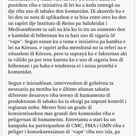
posishon riba e inisiativa di lei ku a keda entregá na
dje riba uso di tabako den komunidat. Di akuerdo ku e
lei den su nota di splikashon e ta bisa entre otro ku den
un rapòrt dje Instituto di Reino pa Salubridat i
Medioambiente ta sali na kla ku lo tin un oumento den
e kantidat di hóbennan ku ta hasi uso di sigaria òf
‘vape’. Segun esnan ku a tuma e inisiativa pa kambia e
lei na Kòrsou, e rapòrt ariba menshoná no ta referí na e
situashon di Kòrsou, pero ta suprayá ku e faktornan aki
ta válido pa por tene kuenta ku e uso di sigaria bou di
hóbennan i pa baha e tendensia ei i asina protehá e
komunidat.
Segun e inisiadónan, intervenshon di gobièrnu ta
nesesario pa motibu ku e último añanan tabatin
diferente desaroyo riba tereno di humamentu di
produktonan di tabako ku ta eksigí pa imponé kontròl i
reglanan nobo. Mester bini un grado di
konsientisashon mas grandi den komunidat riba e
peligernan di humamentu. Entretantu a start ku un
kampaña ku partisipashon di CMC, FMA i GMN riba e
peliger i konsekuensianan di ‘vape’ riba nos isla, pa