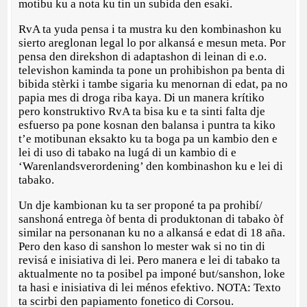
motibu ku a nota ku tin un subida den esaki.
RvA ta yuda pensa i ta mustra ku den kombinashon ku
sierto areglonan legal lo por alkansá e mesun meta. Por
pensa den direkshon di adaptashon di leinan di e.o.
televishon kaminda ta pone un prohibishon pa benta di
bibida stèrki i tambe sigaria ku menornan di edat, pa no
papia mes di droga riba kaya. Di un manera krítiko
pero konstruktivo RvA ta bisa ku e ta sinti falta dje
esfuerso pa pone kosnan den balansa i puntra ta kiko
t’e motibunan eksakto ku ta boga pa un kambio den e
lei di uso di tabako na lugá di un kambio di e
‘Warenlandsverordening’ den kombinashon ku e lei di
tabako.
Un dje kambionan ku ta ser proponé ta pa prohibí/
sanshoná entrega òf benta di produktonan di tabako òf
similar na personanan ku no a alkansá e edat di 18 aña.
Pero den kaso di sanshon lo mester wak si no tin di
revisá e inisiativa di lei. Pero manera e lei di tabako ta
aktualmente no ta posibel pa imponé but/sanshon, loke
ta hasi e inisiativa di lei ménos efektivo. NOTA: Texto
ta scirbi den papiamento fonetico di Corsou.