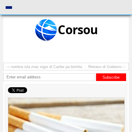
Corsou
uba nombra isla mas sigur di Caribe pa bishita
Retraso di Gobierno ta pone 
Subscribe