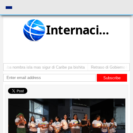
Internacional
Aruba nombra isla mas sigur di Caribe pa bishita
Retraso di Gobierno ta po
Subscribe