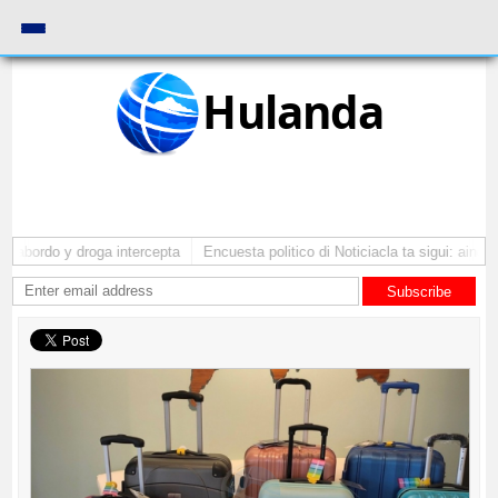
Hulanda
 abordo y droga intercepta
Encuesta politico di Noticiacla ta sigui: ainda 
Subscribe