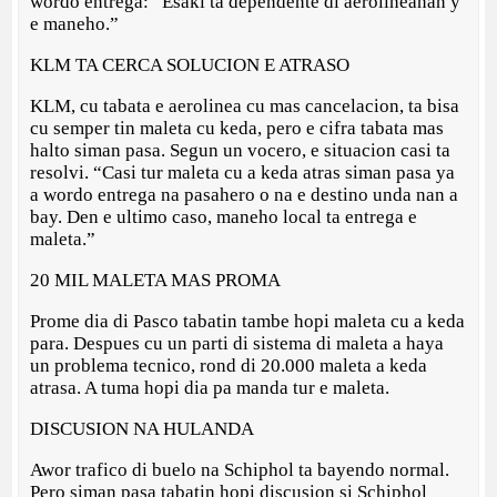
wordo entrega: “Esaki ta dependente di aerolineanan y
e maneho.”
KLM TA CERCA SOLUCION E ATRASO
KLM, cu tabata e aerolinea cu mas cancelacion, ta bisa
cu semper tin maleta cu keda, pero e cifra tabata mas
halto siman pasa. Segun un vocero, e situacion casi ta
resolvi. “Casi tur maleta cu a keda atras siman pasa ya
a wordo entrega na pasahero o na e destino unda nan a
bay. Den e ultimo caso, maneho local ta entrega e
maleta.”
20 MIL MALETA MAS PROMA
Prome dia di Pasco tabatin tambe hopi maleta cu a keda
para. Despues cu un parti di sistema di maleta a haya
un problema tecnico, rond di 20.000 maleta a keda
atrasa. A tuma hopi dia pa manda tur e maleta.
DISCUSION NA HULANDA
Awor trafico di buelo na Schiphol ta bayendo normal.
Pero siman pasa tabatin hopi discusion si Schiphol