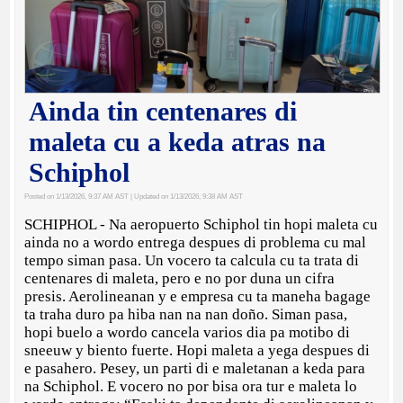
Ainda tin centenares di
maleta cu a keda atras na
Schiphol
Posted on 1/13/2026, 9:37 AM AST
| Updated on 1/13/2026, 9:38 AM AST
SCHIPHOL - Na aeropuerto Schiphol tin hopi maleta cu
ainda no a wordo entrega despues di problema cu mal
tempo siman pasa. Un vocero ta calcula cu ta trata di
centenares di maleta, pero e no por duna un cifra
presis. Aerolineanan y e empresa cu ta maneha bagage
ta traha duro pa hiba nan na nan doño. Siman pasa,
hopi buelo a wordo cancela varios dia pa motibo di
sneeuw y biento fuerte. Hopi maleta a yega despues di
e pasahero. Pesey, un parti di e maletanan a keda para
na Schiphol. E vocero no por bisa ora tur e maleta lo