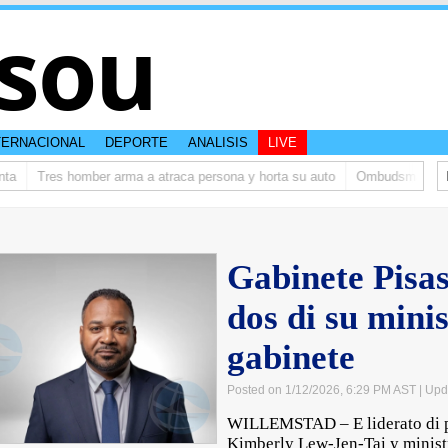
sou
TERNACIONAL
DEPORTE
ANALISIS
LIVE
Tres homber arma a atraca persona y horta su auto
Ombudsman ta bish
Gabinete Pisas 
dos di su mini
gabinete
Posted on 1/12/2026, 6:29 PM AST
| Upd
WILLEMSTAD – E liderato di p
Kimberly Lew-Jen-Tai y minist