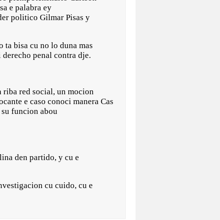
sa e palabra ey
er politico Gilmar Pisas y
o ta bisa cu no lo duna mas
i derecho penal contra dje.
 riba red social, un mocion
tocante e caso conoci manera Cas
e su funcion abou
ina den partido, y cu e
nvestigacion cu cuido, cu e