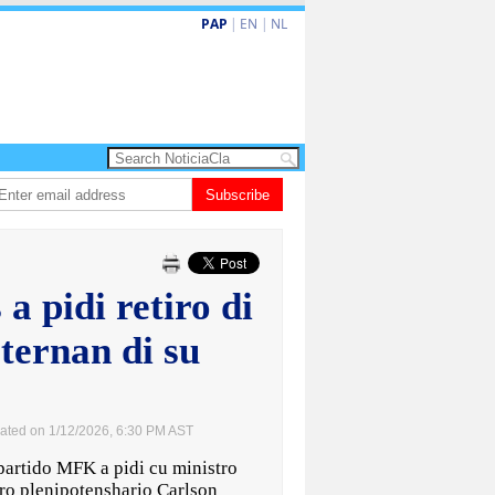
PAP
|
EN
|
NL
ita barionan pa atende kehonan di ciudadano
Subscribe
Gobierno ta amplia ayudo f
a pidi retiro di
sternan di su
ated on 1/12/2026, 6:30 PM AST
artido MFK a pidi cu ministro
ro plenipotenshario Carlson