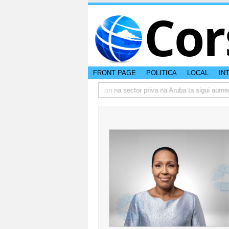
Cor
FRONT PAGE
POLITICA
LOCAL
IN
o actual di Aruba?
Prestamonan na sector priva na Aruba ta sigui aumenta