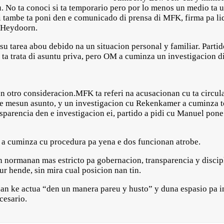
No ta conoci si ta temporario pero por lo menos un medio ta u
tambe ta poni den e comunicado di prensa di MFK, firma pa lid
n Heydoorn.
 tarea abou debido na un situacion personal y familiar. Partid
 ta trata di asuntu priva, pero OM a cuminza un investigacion d
n otro consideracion.MFK ta referi na acusacionan cu ta circula
 e mesun asunto, y un investigacion cu Rekenkamer a cuminza 
nsparencia den e investigacion ei, partido a pidi cu Manuel pon
an a cuminza cu procedura pa yena e dos funcionan atrobe.
n normanan mas estricto pa gobernacion, transparencia y discipl
ur hende, sin mira cual posicion nan tin.
an ke actua “den un manera pareu y husto” y duna espasio pa i
cesario.