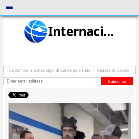
Internacional
 Aruba nombra isla mas sigur di Caribe pa bishita
Retraso di Gobierno ta p
Subscribe