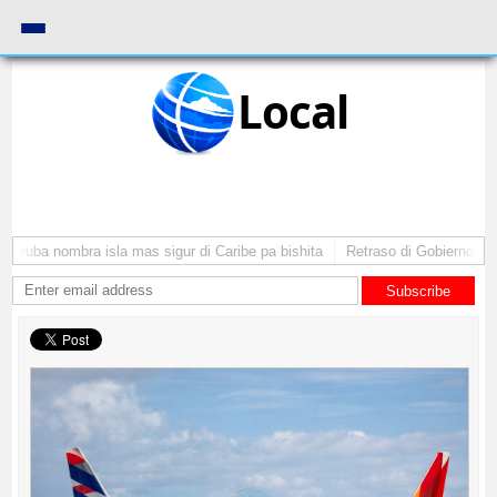
Local
 Aruba nombra isla mas sigur di Caribe pa bishita
Retraso di Gobierno ta po
Subscribe