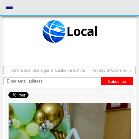
Local
a nombra isla mas sigur di Caribe pa bishita
Retraso di Gobierno ta pone i
Subscribe