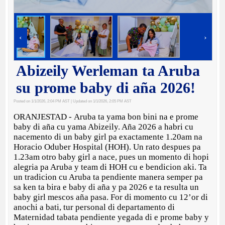
‹
›
Abizeily Werleman ta Aruba
su prome baby di aña 2026!
Posted on 1/1/2026, 2:04 PM AST
| Updated on 1/1/2026, 2:05 PM AST
ORANJESTAD - Aruba ta yama bon bini na e prome
baby di aña cu yama Abizeily. Aña 2026 a habri cu
nacemento di un baby girl pa exactamente 1.20am na
Horacio Oduber Hospital (HOH). Un rato despues pa
1.23am otro baby girl a nace, pues un momento di hopi
alegria pa Aruba y team di HOH cu e bendicion aki. Ta
un tradicion cu Aruba ta pendiente manera semper pa
sa ken ta bira e baby di aña y pa 2026 e ta resulta un
baby girl mescos aña pasa. For di momento cu 12’or di
anochi a bati, tur personal di departamento di
Maternidad tabata pendiente yegada di e prome baby y