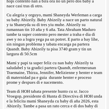
hopi contento nan a bira ora no un pero dos baby a
nace casi tras di otro.
Cu alegria y orguyo, mami Shaneyda Werleman a carga
su baby Abizeily. Baby Abizeily a nace un parto natural
y ta Shaneyda su di tres yiu muhe. Abizeily su
rumannan tin 10 aña y 6 aña. Tata Abraham Maduro
tambe ta super contento pero mester a traha e dia di
awe y no a logra yega pa un potret. E parto a bay lihe,
sin ningun problema y tabata encarga pa partera
Quandt. Baby Abizeily ta pisa 3740 gram y tin un
largura di 50.5cm
Mami y papi ta super feliz cu nan baby Abizeily ta
saludabel y ta gradici partera Quandt, enfermeranan
Traemaine, Thirza, Jennifer, Melizienne y henter e team
di maternidad pa e guia durante henter e proceso
prome y despues di e nacemento.
Team di HOH tabata presente hunto cu sr. Jacco
Vroegop, presidente di Hunta di Directiva di HOH unda
e la felicita mami Shaneyda cu baby di aña 2026, esta
Abizeily. Tambe a pasa un rato cerca e di dos baby di