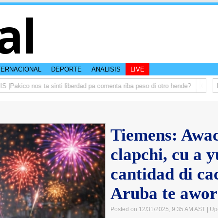
al
TERNACIONAL
DEPORTE
ANALISIS
LIVE
kico nos ta sinti liberdad pa comenta riba peso di otro hende?
Gobierno 
Tiemens: Awac
clapchi, cu a 
cantidad di ca
Aruba te awor
Posted on 12/31/2025, 9:35 AM AST
| Up