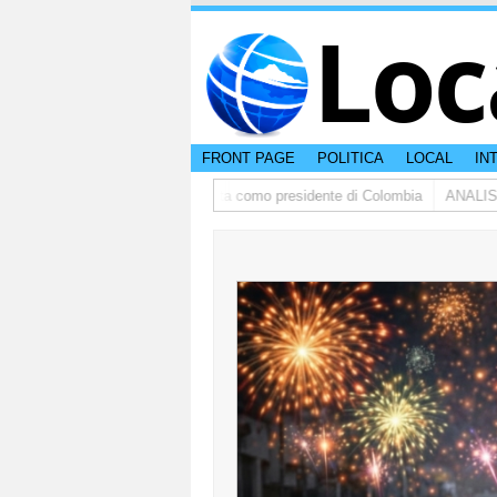
Loc
FRONT PAGE
POLITICA
LOCAL
IN
rdo de la Espriella a huramenta como presidente di Colombia
ANALISIS |Pa