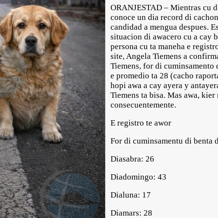
ORANJESTAD – Mientras cu di
conoce un dia record di cachona
candidad a mengua despues. Es
situacion di awacero cu a cay b
persona cu ta maneha e registr
site, Angela Tiemens a confirm
Tiemens, for di cuminsamento di
e promedio ta 28 (cacho raporta
hopi awa a cay ayera y antayera
Tiemens ta bisa. Mas awa, kier
consecuentemente.
E registro te awor
For di cuminsamentu di benta d
Diasabra: 26
Diadomingo: 43
Dialuna: 17
Diamars: 28