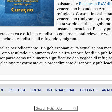
paisnan di e
Respuesta R4V di 
venezolano bibando na Aruba, r
refugiado. Corsou tin casi mita
venezolano (imigrante y refugia
cu ta wordo emiti pa e goberno
instancia menciona. E uso y pu
era cera cu e oficinan estadistico gubernamental relevante y/o
aneho di estadistica di refugiado y migrante.
ualisa periodicamente. Tin gobiernonan cu ta actualisa nan mens
 Como resultado, un aumento den e cifra raporta for di un publi
 por parse como un aumento significativo den yegada di refugia
 relaciona mayormente cu e procedimiento di raporta y publicaci
GE
POLITICA
LOCAL
INTERNACIONAL
DEPORTE
ANALI