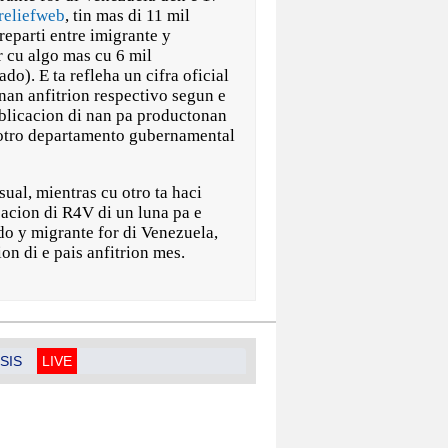
reliefweb
, tin mas di 11 mil
eparti entre imigrante y
r cu algo mas cu 6 mil
do). E ta refleha un cifra oficial
nan anfitrion respectivo segun e
blicacion di nan pa productonan
 otro departamento gubernamental
ual, mientras cu otro ta haci
cacion di R4V di un luna pa e
do y migrante for di Venezuela,
on di e pais anfitrion mes.
SIS
LIVE