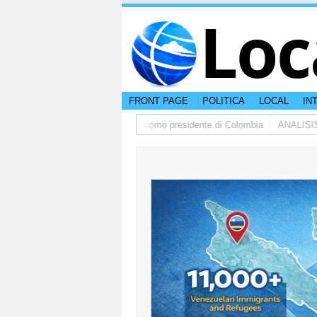
Loc
FRONT PAGE
POLITICA
LOCAL
IN
rdo de la Espriella a huramenta como presidente di Colombia
ANALISIS |Pa