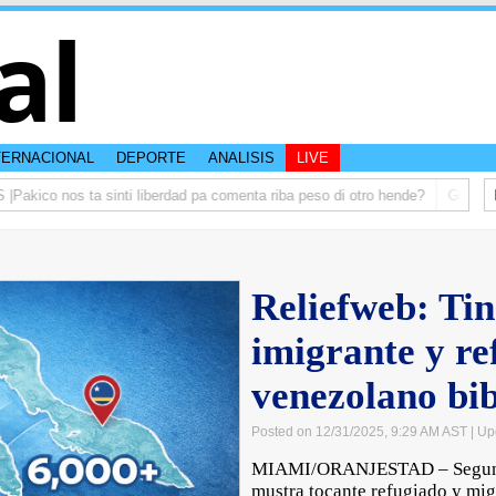
al
TERNACIONAL
DEPORTE
ANALISIS
LIVE
kico nos ta sinti liberdad pa comenta riba peso di otro hende?
Gobierno t
Reliefweb: Tin
imigrante y re
venezolano bi
Posted on 12/31/2025, 9:29 AM AST
| Up
MIAMI/ORANJESTAD – Segun e 
mustra tocante refugiado y mig