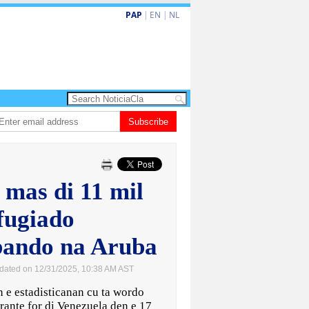
PAP
|
EN
|
NL
a amplia ayudo financiero pa famianan cu menos recurso
Subscribe
CISI: Aruba nomb
 mas di 11 mil
fugiado
bando na Aruba
dated on 12/31/2025, 10:38 AM AST
estadisticanan cu ta wordo
rante for di Venezuela den e 17