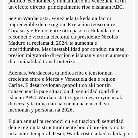
politico, economico y humanitario na Venezuela ta tin
un efecto directo, principalmente riba e islanan ABC.
Segun Wardacosta, Venezuela ta keda un factor
impredecible den e region. E relacion tenso entre
Caracas y e Reino, entre otro paso cu Hulanda no a
reconoci e victoria electoral cu presidente Nicolas
Maduro ta reclama di 2024, ta aumenta e
incertidumbre. Mas inestabilidad por conduci na mas
presion migratorio direccion e islanan y na un aumento
di criminalidad transfronterizo.
Ademas, Wardacosta ta indica riba e tensionnan
creciente entre e Merca y Venezuela den e region
Caribe. E desarroylonan geopolitico aki por tin
consecuencia pa e situacion di seguridad rond di e
islanan ABC. Wardacosta ta sigui e desarroyonan aki
di cerca y ta tuma nan na cuenta na e uso di su
medionan y personal na 2026.
E plan annual ta reconoci cu e situacion di seguridad
den e region ta structuralmente bou di presion y no ta
un asunto temporal. Pesei, Wardacosta ta keda alerta pa