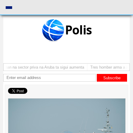
Polis
onan na sector priva na Aruba ta sigui aumenta
Tres homber arma a atrac
Subscribe