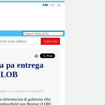
PAP
|
EN
|
NL
 enfrenta Sur Korea den duelo di pitcheo
Subscribe
Opinion: Articulo 38 no ta kita a
a pa entrega
i LOB
dated on 12/19/2025, 9:42 AM AST
informacion di gobierno riba
penbaarheid van Bestuur (LOB)