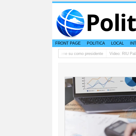
Poli
FRONT PAGE
POLITICA
LOCAL
IN
o ta pidi disculpa, y FIFA ta mantene su como presidente
Video: RIU Palac