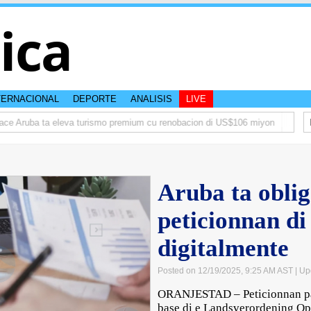
tica
TERNACIONAL
DEPORTE
ANALISIS
LIVE
e Aruba ta eleva turismo premium cu renobacion di US$106 miyon
Aruba ta
Aruba ta oblig
peticionnan d
digitalmente
Posted on 12/19/2025, 9:25 AM AST
| Up
ORANJESTAD – Peticionnan pa 
base di e Landsverordening O