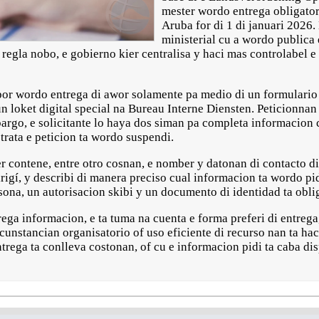
mester wordo entrega obligator
Aruba for di 1 di januari 2026.
ministerial cu a wordo publica 
egla nobo, e gobierno kier centralisa y haci mas controlabel e 
or wordo entrega di awor solamente pa medio di un formulario 
n loket digital special na Bureau Interne Diensten. Peticionnan
argo, e solicitante lo haya dos siman pa completa informacion c
 trata e peticion ta wordo suspendi.
 contene, entre otro cosnan, e nomber y datonan di contacto di 
dirigí, y describi di manera preciso cual informacion ta wordo pi
ona, un autorisacion skibi y un documento di identidad ta obli
rega informacion, e ta tuma na cuenta e forma preferi di entrega,
ircunstancian organisatorio of uso eficiente di recurso nan ta ha
trega ta conlleva costonan, of cu e informacion pidi ta caba di