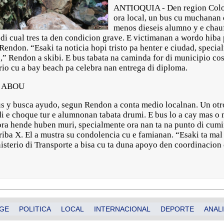
ANTIOQUIA - Den region Colo
ora local, un bus cu muchanan di
menos dieseis alumno y e chauf
 di cual tres ta den condicion grave. E victimanan a wordo hiba
ndon. “Esaki ta noticia hopi tristo pa henter e ciudad, special
” Rendon a skibi. E bus tabata na caminda for di municipio cos
io cu a bay beach pa celebra nan entrega di diploma.
O ABOU
bus y busca ayudo, segun Rendon a conta medio localnan. Un otr
i e choque tur e alumnonan tabata drumi. E bus lo a cay mas o
 ora hende huben muri, specialmente ora nan ta na punto di cumin
riba X. El a mustra su condolencia cu e famianan. “Esaki ta mal
nisterio di Transporte a bisa cu ta duna apoyo den coordinacion 
GE
POLITICA
LOCAL
INTERNACIONAL
DEPORTE
ANALI