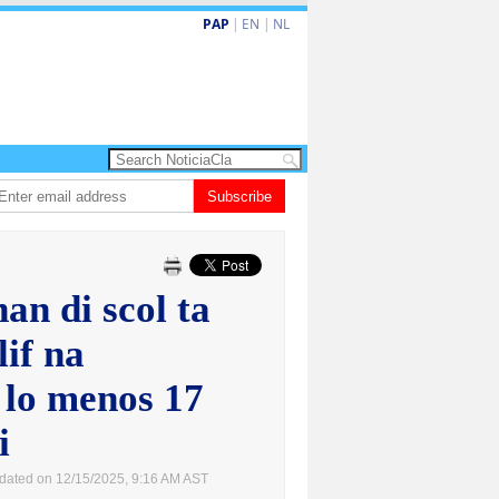
PAP
|
EN
|
NL
rdo de la Espriella a huramenta como presidente di Colombia
Subscribe
Nina den Hey
n di scol ta
lif na
 lo menos 17
i
dated on 12/15/2025, 9:16 AM AST