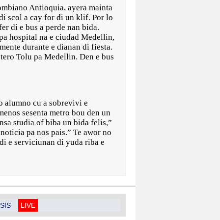
mbiano Antioquia, ayera mainta
 scol a cay for di un klif. Por lo
er di e bus a perde nan bida.
 pa hospital na e ciudad Medellin,
mente durante e dianan di fiesta.
tero Tolu pa Medellin. Den e bus
o alumno cu a sobrevivi e
 menos sesenta metro bou den un
sa studia of biba un bida felis,”
 noticia pa nos pais.” Te awor no
di e serviciunan di yuda riba e
SIS
LIVE