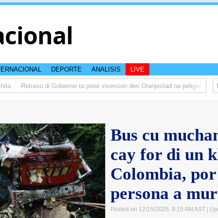
acional
TERNACIONAL
DEPORTE
ANALISIS
LIVE
a
Retraso di Gobierno ta pone inversion den Oranjestad na peliger
Abela
Bus cu muchana
cay for di un k
Colombia, por
persona a mur
Posted on 12/15/2025, 9:15 AM AST
| Up