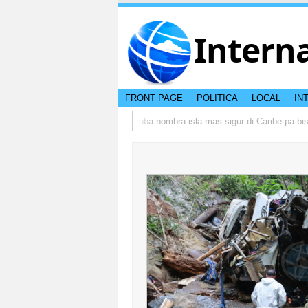
Intern
FRONT PAGE
POLITICA
LOCAL
IN
 peso di otro hende?
CISI: Aruba nombra isla mas sigur di Caribe pa bishit