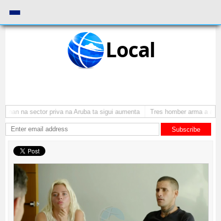
Local
onan na sector priva na Aruba ta sigui aumenta
Tres homber arma a atraca
Subscribe