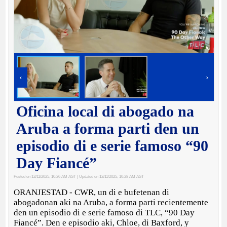
‹
›
Oficina local di abogado na
Aruba a forma parti den un
episodio di e serie famoso “90
Day Fiancé”
Posted on 12/11/2025, 10:26 AM AST
| Updated on 12/11/2025, 10:28 AM AST
ORANJESTAD - CWR, un di e bufetenan di
abogadonan aki na Aruba, a forma parti recientemente
den un episodio di e serie famoso di TLC, “90 Day
Fiancé”. Den e episodio aki, Chloe, di Baxford, y