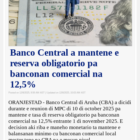
Banco Central a mantene e
reserva obligatorio pa
banconan comercial na
12,5%
Posted on 12/8/2025, 9:56 AM AST
| Updated on 12/8/2025, 10:03 AM AST
ORANJESTAD - Banco Central di Aruba (CBA) a dicidi
durante e reunion di MPC di 10 di october 2025 pa
mantene e tasa di reserva obligatorio pa banconan
comercial na 12,5% entrante 1 di november 2025. E
decision aki riba e maneho monetario ta mantene e
balansanan minimo cu banconan comercial local
mester tene na CBA na e mesun nivel.