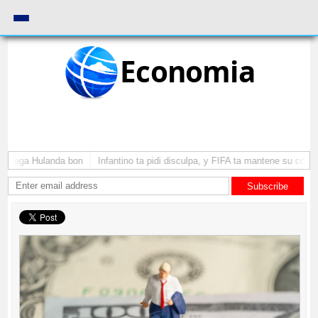
Economia
a yega Hulanda bon
Infantino ta pidi disculpa, y FIFA ta mantene su como p
Subscribe