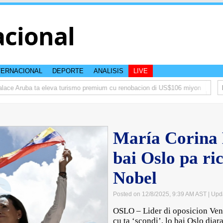
acional
TERNACIONAL
DEPORTE
ANALISIS
LIVE
ce Aruba ta eleva turismo premium cu renobacion di US$106 miyon
Aruba 
María Corina
bai Oslo pa ri
Nobel
Posted on 12/8/2025, 9:39 AM AST
| Upd
OSLO – Lider di oposicion Ve
cu ta ‘scondi’, lo bai Oslo dia