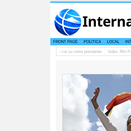
Intern
FRONT PAGE
POLITICA
LOCAL
IN
no ta pidi disculpa, y FIFA ta mantene su como presidente
Video: RIU Pala