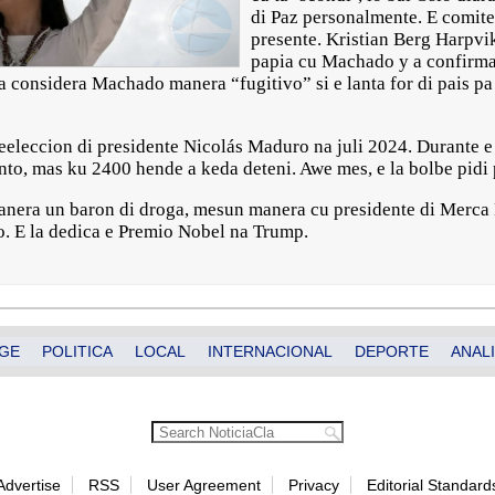
di Paz personalmente. E comite
presente. Kristian Berg Harpvi
papia cu Machado y a confirma 
a considera Machado manera “fugitivo” si e lanta for di pais p
eleccion di presidente Nicolás Maduro na juli 2024. Durante e 
nto, mas ku 2400 hende a keda deteni. Awe mes, e la bolbe pidi 
era un baron di droga, mesun manera cu presidente di Merca 
o. E la dedica e Premio Nobel na Trump.
GE
POLITICA
LOCAL
INTERNACIONAL
DEPORTE
ANALI
Advertise
RSS
User Agreement
Privacy
Editorial Standard