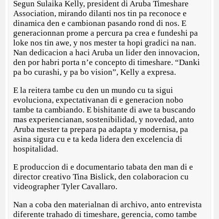
Segun Sulaika Kelly, president di Aruba Timeshare
Association, mirando dilanti nos tin pa reconoce e
dinamica den e cambionan pasando rond di nos. E
generacionnan prome a percura pa crea e fundeshi pa
loke nos tin awe, y nos mester ta hopi gradici na nan.
Nan dedicacion a haci Aruba un lider den innovacion,
den por habri porta n’e concepto di timeshare. “Danki
pa bo curashi, y pa bo vision”, Kelly a expresa.
E la reitera tambe cu den un mundo cu ta sigui
evoluciona, expectativanan di e generacion nobo
tambe ta cambiando. E bishitante di awe ta buscando
mas experiencianan, sostenibilidad, y novedad, anto
Aruba mester ta prepara pa adapta y modernisa, pa
asina sigura cu e ta keda lidera den excelencia di
hospitalidad.
E produccion di e documentario tabata den man di e
director creativo Tina Bislick, den colaboracion cu
videographer Tyler Cavallaro.
Nan a coba den materialnan di archivo, anto entrevista
diferente trahado di timeshare, gerencia, como tambe