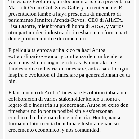
Timeshare Evolution, un documentario cu a presenta na
Marriott Ocean Club Sales Gallery recientemente. E
presentacion tambe a haya presencia di miembro di
parlamento Jennifer Arends-Reyes, CEO di AHATA,
Tisa Lasorte, miembronan di hunta di ATSA, y varios
otro partner den industria di timeshare cu a forma parti
den e produccion di e documentario.
E pelicula ta enfoca ariba kico ta haci Aruba
extraordinario - e amor y confiansa den tur kende ta
yama nos isla un hogar leu di cas. E amor aki ta e
fundeshi di e industria di timeshare, anto esaki lo sigui
inspira e evolution di timeshare pa generacionnan cu ta
bin.
E lansamento di Aruba Timeshare Evolution tabata un
colaboracion di varios stakeholder kende a honra e
legato di e industria su pioneronan. Aruba su exito den
timeshare no lo por ta posibel sin e esfuersonan
combina di e lidernan den e industria. Hunto, nan a
forma un futuro cu ta beneficia e bishitantenan, su
crecemento economico, y nos comunidad.