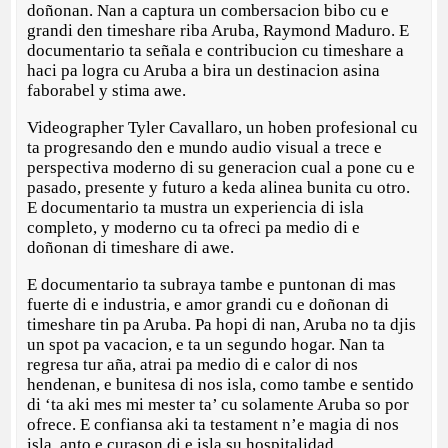
doñonan. Nan a captura un combersacion bibo cu e
grandi den timeshare riba Aruba, Raymond Maduro. E
documentario ta señala e contribucion cu timeshare a
haci pa logra cu Aruba a bira un destinacion asina
faborabel y stima awe.
Videographer Tyler Cavallaro, un hoben profesional cu
ta progresando den e mundo audio visual a trece e
perspectiva moderno di su generacion cual a pone cu e
pasado, presente y futuro a keda alinea bunita cu otro.
E documentario ta mustra un experiencia di isla
completo, y moderno cu ta ofreci pa medio di e
doñonan di timeshare di awe.
E documentario ta subraya tambe e puntonan di mas
fuerte di e industria, e amor grandi cu e doñonan di
timeshare tin pa Aruba. Pa hopi di nan, Aruba no ta djis
un spot pa vacacion, e ta un segundo hogar. Nan ta
regresa tur aña, atrai pa medio di e calor di nos
hendenan, e bunitesa di nos isla, como tambe e sentido
di ‘ta aki mes mi mester ta’ cu solamente Aruba so por
ofrece. E confiansa aki ta testament n’e magia di nos
isla, anto e curason di e isla su hospitalidad.