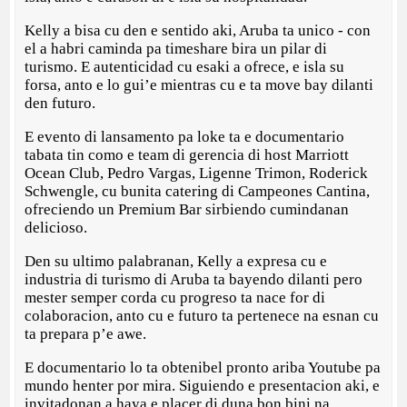
Kelly a bisa cu den e sentido aki, Aruba ta unico - con
el a habri caminda pa timeshare bira un pilar di
turismo. E autenticidad cu esaki a ofrece, e isla su
forsa, anto e lo gui’e mientras cu e ta move bay dilanti
den futuro.
E evento di lansamento pa loke ta e documentario
tabata tin como e team di gerencia di host Marriott
Ocean Club, Pedro Vargas, Ligenne Trimon, Roderick
Schwengle, cu bunita catering di Campeones Cantina,
ofreciendo un Premium Bar sirbiendo cumindanan
delicioso.
Den su ultimo palabranan, Kelly a expresa cu e
industria di turismo di Aruba ta bayendo dilanti pero
mester semper corda cu progreso ta nace for di
colaboracion, anto cu e futuro ta pertenece na esnan cu
ta prepara p’e awe.
E documentario lo ta obtenibel pronto ariba Youtube pa
mundo henter por mira. Siguiendo e presentacion aki, e
invitadonan a haya e placer di duna bon bini na