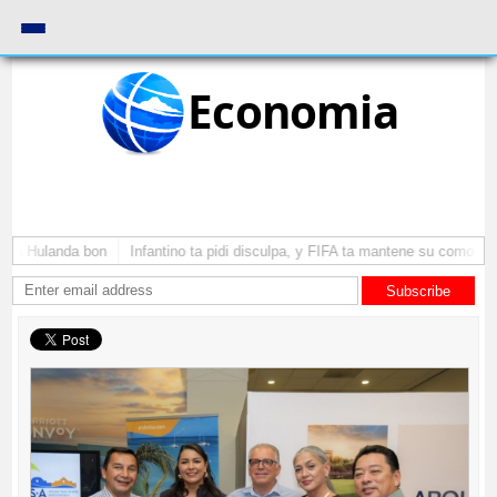
Economia
ga Hulanda bon
Infantino ta pidi disculpa, y FIFA ta mantene su como presi
Subscribe