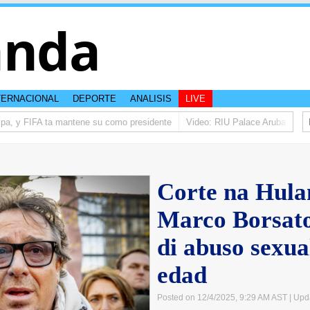
anda
TERNACIONAL
DEPORTE
ANALISIS
LIVE
pa, y FIFA ta mantene su como presidente
Video: RIU Palace Aruba ta elev
Corte na Hula
Marco Borsato
di abuso sexua
edad
Posted on 12/4/2025, 9:29 AM AST
| Upd