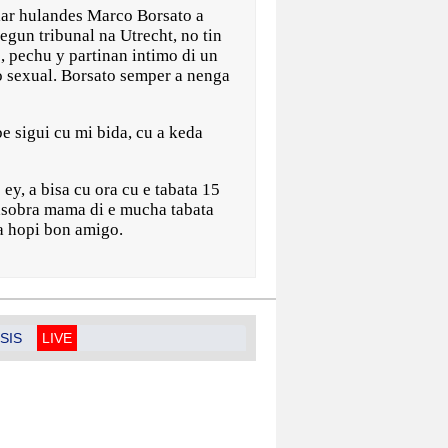
r hulandes Marco Borsato a
egun tribunal na Utrecht, no tin
s, pechu y partinan intimo di un
o sexual. Borsato semper a nenga
be sigui cu mi bida, cu a keda
ey, a bisa cu ora cu e tabata 15
 pasobra mama di e mucha tabata
ra hopi bon amigo.
SIS
LIVE