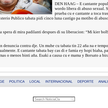
DEN HAAG – E cantante popula
wordo libera di abuso sexual. S
prueba cu e cantante a toca tra
erio Publico tabata pidi cinco luna castigo pa motibo di abus
 ta spera di mira padilanti despues di su liberacion: “Mi kier bol
n denuncia contra dje. Un muhe cu tabata tin 22 aña na e tempo 
xualmente. E cantante tabata bay cas di e famia ey hopi biaha,
 mas o menos binti aña. Esaki a causa cu e mama y Borsato a bi
GE
POLITICA
LOCAL
INTERNACIONAL
DEPORTE
ANALI