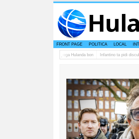
Hul
FRONT PAGE
POLITICA
LOCAL
IN
rupo di studiantenan di Aruba a yega Hulanda bon
Infantino ta pidi discul