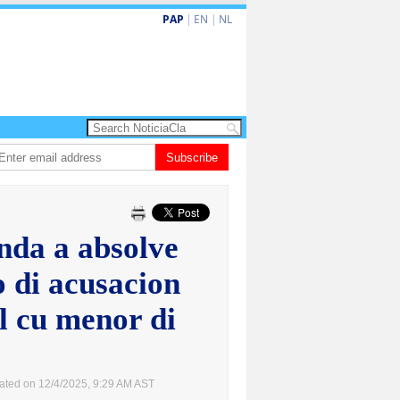
PAP
|
EN
|
NL
a turismo premium cu renobacion di US$106 miyon
Subscribe
Aruba ta perde 5-4 con
nda a absolve
 di acusacion
l cu menor di
ated on 12/4/2025, 9:29 AM AST