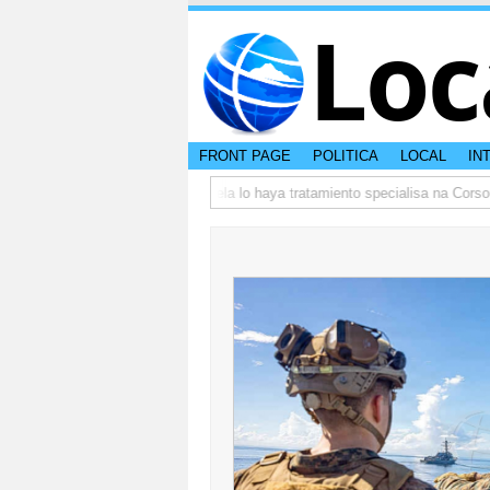
Loc
FRONT PAGE
POLITICA
LOCAL
IN
5
DVG: Adictonan bou curatela lo haya tratamiento specialisa na Corsou