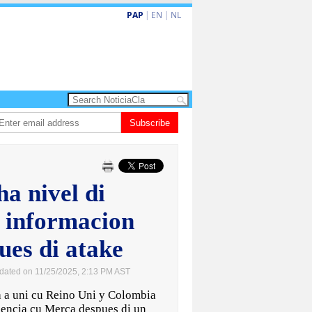
PAP
|
EN
|
NL
𝗘𝗠𝗢𝗥𝗜𝗔𝗠: 𝐇𝐈𝐆𝐈𝐍𝐈𝐎 𝐀𝐋𝐄𝐉𝐀𝐍𝐃𝐑𝐎 “𝐏𝐀𝐓𝐀𝐍” 𝐅𝐀𝐑𝐑𝐎
Subscribe
Baby recien naci
a nivel di
i informacion
ues di atake
dated on 11/25/2025, 2:13 PM AST
 uni cu Reino Uni y Colombia
igencia cu Merca despues di un