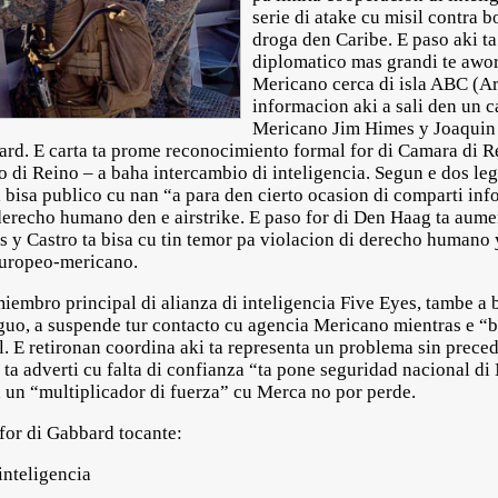
serie di atake cu misil contra 
droga den Caribe. E paso aki t
diplomatico mas grandi te awor
Mericano cerca di isla ABC (Ar
informacion aki a sali den un 
Mericano Jim Himes y Joaquin 
ard. E carta ta prome reconocimiento formal for di Camara di Re
di Reino – a baha intercambio di inteligencia. Segun e dos legi
 a bisa publico cu nan “a para den cierto ocasion di comparti i
i derecho humano den e airstrike. E paso for di Den Haag ta au
s y Castro ta bisa cu tin temor pa violacion di derecho humano y
europeo-mericano.
miembro principal di alianza di inteligencia Five Eyes, tambe a
uo, a suspende tur contacto cu agencia Mericano mientras e “boa
. E retironan coordina aki ta representa un problema sin preced
ta adverti cu falta di confianza “ta pone seguridad nacional d
a un “multiplicador di fuerza” cu Merca no por perde.
for di Gabbard tocante:
inteligencia