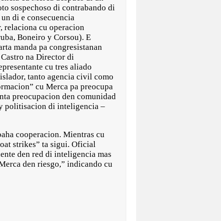
boto sospechoso di contrabando di
a un di e consecuencia
, relaciona cu operacion
uba, Boneiro y Corsou). E
carta manda pa congresistanan
Castro na Director di
presentante cu tres aliado
slador, tanto agencia civil como
nformacion” cu Merca pa preocupa
menta preocupacion den comunidad
 politisacion di inteligencia –
 baha cooperacion. Mientras cu
t strikes” ta sigui. Oficial
ente den red di inteligencia mas
i Merca den riesgo,” indicando cu