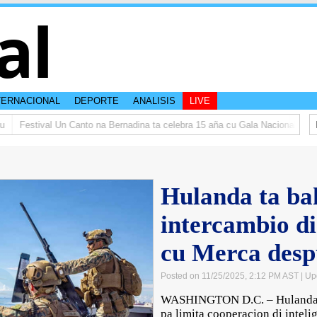
al
TERNACIONAL
DEPORTE
ANALISIS
LIVE
Festival Un Canto na Bernadina ta celebra 15 aña cu Gala Nacional
𝗜𝗡 𝗠
Hulanda ta bah
intercambio d
cu Merca desp
Posted on 11/25/2025, 2:12 PM AST
| Up
WASHINGTON D.C. – Hulanda a
pa limita cooperacion di intel