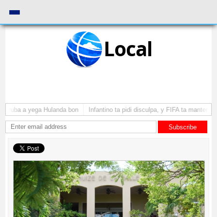
Local
 Aruba a yega Hulanda bon
Infantino ta pidi disculpa, y FIFA ta mantene s
Subscribe