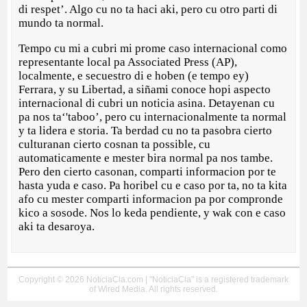
di respet’. Algo cu no ta haci aki, pero cu otro parti di
mundo ta normal.
Tempo cu mi a cubri mi prome caso internacional como
representante local pa Associated Press (AP),
localmente, e secuestro di e hoben (e tempo ey)
Ferrara, y su Libertad, a siñami conoce hopi aspecto
internacional di cubri un noticia asina. Detayenan cu
pa nos ta‘'taboo’, pero cu internacionalmente ta normal
y ta lidera e storia. Ta berdad cu no ta pasobra cierto
culturanan cierto cosnan ta possible, cu
automaticamente e mester bira normal pa nos tambe.
Pero den cierto casonan, comparti informacion por te
hasta yuda e caso. Pa horibel cu e caso por ta, no ta kita
afo cu mester comparti informacion pa por compronde
kico a sosode. Nos lo keda pendiente, y wak con e caso
aki ta desaroya.
Copyright © 2026 NoticiaCla.com | "NoticiaCla" is a registered trademark
of Wired Media. All rights reserved.