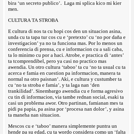
bira ‘un secreto publico’. Laga mi splica kico mi kier
men.
CULTURA TA STROBA
E cultura di nos ta cu hopi cos den un situacion asina,
unda cu ta tapa tur cos cu e ‘pretexto’ cu ‘no por daña e
investigacion’ ya no ta funciona mas. Por lo menos un
conferencia di prensa, cu e informacion cu a sali caba,
ta lo minimo cu por a haci. Atrobe, e practica di ‘antes’
ta tcomprendibel, pero ya casi no practico mas
awendia. Un otro cultura ‘taboo’ ta cu ‘no ta usual cu ta
acerca e famia en cuestion pa informacion, manera ta
normal na otro paisnan’. Aki, e cultura y custumber ta
cu ‘no ta stroba e famia’, y ta laga nan ‘den
trankilidad’. Sinembargo awendia cu e forma agresivo
cu tin di informacion, via tambe rednan social, esaki ta
casi un problema awor. Otro partinan, famianan mes ta
pidi pa papia, pa asina por ‘procesa nan dolor’, y asina
ta maneha nan situacion.
Mescos cu e ‘taboo’ manera simplemente puntra un
hende pa su edad, cu ta wordo considera como un ‘falta