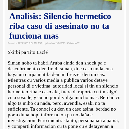
Analisis: Silencio hermetico
riba caso di asesinato no ta
funciona mas
Posted on 11/24/2025, 9:54 AM AST
| Updated on 11/24/2025, 9:56 AM AST
Skirbi pa Tito Laclé
Siman nobo ta habri Aruba ainda den shock pa e
descubrimento den fin di siman, di e caso unda cu a
haya un curpa mutila den un freezer den un cas.
Mientras cu varios media a publica varios detaye
personal di e victima, autoridad local si tin un silencio
hermetico riba e caso aki, fuera di raporta cu tin 'algo'
cu a sosode, y cu no por divulga mucho mas. Berdad cu
algo ta miho cu nada, pero, awendia, esaki no ta
suficiente. Ta conoci cu den un caso asina, berdad no
por a duna hopi informacion pa no daña e
investigacion. Pero mientrastanto, personanan a papia,
y comparti informacion cu ta pone cu e detayenan a