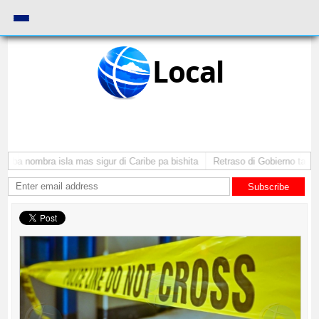
Local
uba nombra isla mas sigur di Caribe pa bishita
Retraso di Gobierno ta pone
Subscribe