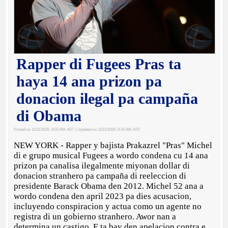
Rapper di Fugees Pras ta
haya 14 ana prizon pa
donacion ilegal pa campaña
di Obama
Posted on 11/21/2025, 9:33 AM AST
| Updated on 11/21/2025, 9:34 AM AST
NEW YORK - Rapper y bajista Prakazrel "Pras" Michel
di e grupo musical Fugees a wordo condena cu 14 ana
prizon pa canalisa ilegalmente miyonan dollar di
donacion stranhero pa campaña di reeleccion di
presidente Barack Obama den 2012. Michel 52 ana a
wordo condena den april 2023 pa dies acusacion,
incluyendo conspiracion y actua como un agente no
registra di un gobierno stranhero. Awor nan a
determina un castigo. E ta bay den apelacion contra e