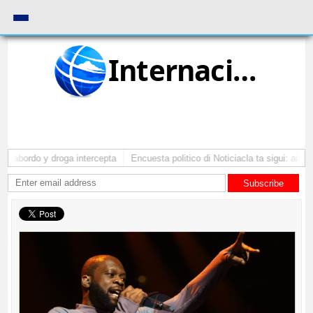
Internacional
a abordo y droga intercepta
Encuesta politico di Noticiacla ta sigui: ainda
Subscribe