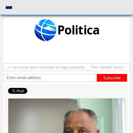
Politica
onan na sector priva na Aruba ta sigui aumenta
Tres homber arma a atrac
Subscribe