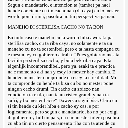
Segun e mandatario, e intencion ta (tambe) pa haci
hende conciente cu tin cachonan (di caya) cu lo mester
wordo poni drumi, pasobra no tin perspectiva pa nan.
MANEHO DI STERILISA CACHO NO TA BON
En todo caso e maneho cu ta wordo hiba aworaki pa
sterilisa cacho, cu ta riba caya, no solamente e ta un
maneho cu no ta sostenibel, pero e ta hasta empugna cu
e mesun ley cu gobierno a traha. “Pues gobierno mes ta
facilita pa sterilisa cacho, y buta bek riba caya. E ta
eigenlijk incomprendibel, pero ya, esaki ta e practica
na e momento aki nan y esey lo mester bay cambia. E
hendenan mester compronde cu esey ta e realidad. Mi
ta compronde cu hende ta bisa cu bo no mester pone
ningun cacho drumi. Tin cacho cu zoiezo nan
condicion ta malo, nan ta un risico grandi y nan ta
sufri, y bo mester hacie” Dowers a sigui bisa. Claro cu
si tin hende cu kier hiba e cacho ey cas, e por
logicamente, pero segun e mandatario, bo no por exigi
di gobierno y full un pais, cu nan mester tolera pasobra
cu abo tin un cierto pensamento riba con ta atende cu