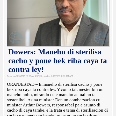
Dowers: Maneho di sterilisa
cacho y pone bek riba caya ta
contra ley!
Posted on 11/20/2025, 10:56 AM AST
| Updated on 11/20/2025, 11:08 AM AST
ORANJESTAD – E maneho di sterilisa cacho y pone
bek riba caya ta contra ley. Y como tal, mester bin un
maneho nobo, mirando cu e maneho actual no ta
sostenibel. Asina minister Den un combersacion cu
minister Arthur Dowers, responsabel pa e asunto di
cacho di caya tambe, e la trata e tema di sterilisacion di
cacho y e miedo cu hende tin pa pone cacho drumi.