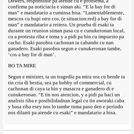
Dowers, responsible pa atende cu e problema, a
confirma pa noticiacla e siman aki. “E la bay for di
man” e mandatario a cuminsa bisa. “Lamentablemente,
mescos cu hopi otro cos, (e situacion:red) a bay for di
man” e mandatario a reitera. Un prueba di esaki ta
durante un reunion siman pasa cu e cunukeronan local,
cu a protesta riba e tema y a pidi pa bin cu impuesto pa
cacho. Esaki pasobra cachonan ta cabando cu nan
ganadero. Esaki pasobra segun e cunukeronan tambe,
‘cos a bay for di man’.
BO TA MIRE
Segun e minister, ta un tragedia pa mira ora cu hende ta
tin cria di bestia, sea pa hobby of commercial, cu
cachonan di caya ta bin y masacra e ganadero di e
cunukeronan. “E tin nos atencion, y a pidi pa haci un
analisis riba e posibilidadnan legal cu tin aworaki caba
y basa riba esey nos lo tambe tuma paso den e periodo
nos dilanti pa atende cu esaki” e mandatario a bisa.