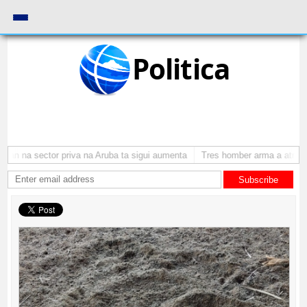
Politica
n na sector priva na Aruba ta sigui aumenta
Tres homber arma a atraca pe
Subscribe