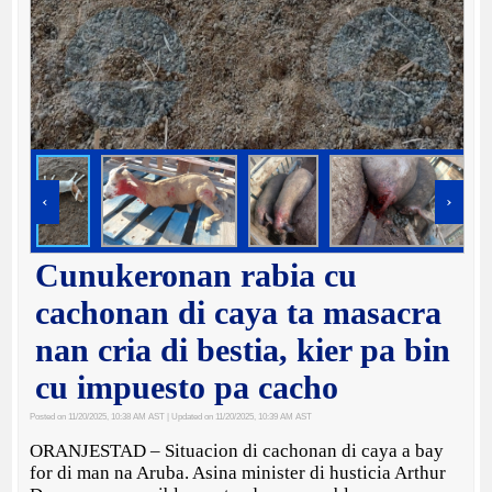
‹
›
Cunukeronan rabia cu
cachonan di caya ta masacra
nan cria di bestia, kier pa bin
cu impuesto pa cacho
Posted on 11/20/2025, 10:38 AM AST
| Updated on 11/20/2025, 10:39 AM AST
ORANJESTAD – Situacion di cachonan di caya a bay
for di man na Aruba. Asina minister di husticia Arthur