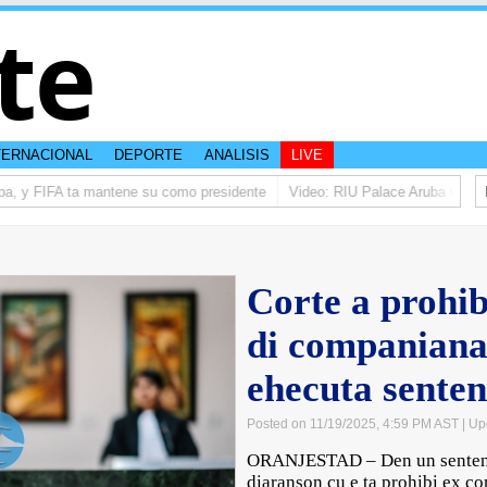
te
TERNACIONAL
DEPORTE
ANALISIS
LIVE
a, y FIFA ta mantene su como presidente
Video: RIU Palace Aruba ta eleva
Corte a prohib
di companianan
ehecuta senten
Posted on 11/19/2025, 4:59 PM AST
| Up
ORANJESTAD – Den un sentenci
diaranson cu e ta prohibi ex co