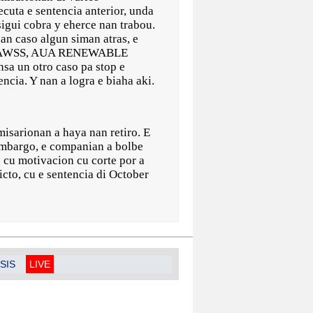
cuta e sentencia anterior, unda
sigui cobra y eherce nan trabou.
an caso algun siman atras, e
 AWSS, AUA RENEWABLE
a un otro caso pa stop e
ncia. Y nan a logra e biaha aki.
misarionan a haya nan retiro. E
embargo, e companian a bolbe
n cu motivacion cu corte por a
icto, cu e sentencia di October
SIS
LIVE