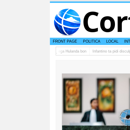
Cor
FRONT PAGE
POLITICA
LOCAL
IN
upo di studiantenan di Aruba a yega Hulanda bon
Infantino ta pidi disculp