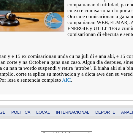
companianan di utilidad, pa ehe
cu e.o e comisarionan lo por a 
Ora cu e comisarionan a gana n
companianan WEB, ELMAR,.
ENERGIE y UTILITIES a cumins
comisarionan di ehecuta e sente
an y e 15 ex comisarionan unda cu na juli di e aña aki, e 15 co
an corte y na October a gana nan caso. Algun dia despues, sin
 cu nan ta wordo suspendi y retira ‘atrobe’. E biaha aki si a bi
amplio, corte ta splica su motivacion y a dicta awe den su vered
Por lesa e sentencia completo
AKI
.
GE
POLITICA
LOCAL
INTERNACIONAL
DEPORTE
ANALI