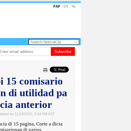
PAP
|
EN
|
NL
 turismo premium cu renobacion di US$106 miyon
Subscribe
Aruba ta perde 5-4 cont
i 15 comisario
 di utilidad pa
cia anterior
dated on 11/19/2025, 5:04 PM AST
a di 15 pagina, Corte a dicta
misarionan di varios