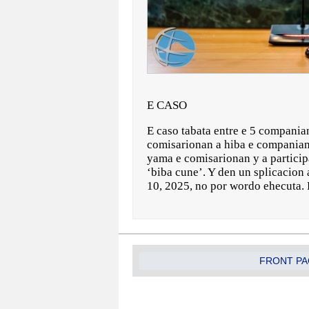
E CASO
E caso tabata entre e 5 companian
comisarionan a hiba e companian
yama e comisarionan y a participa
‘biba cune’. Y den un splicacion 
10, 2025, no por wordo ehecuta. 
FRONT PA