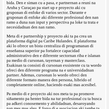
bida. Den e siman cu a pasa, e partnernan a reuni na
Aruba y Curaçao pa start up e proyecto aki cu
gruponan di enfoke di varios sector. Durante e
gruponan di enfoke aki diferente profesional den nan
ramo a duna nan input y perspectiva pa loke ta trata e
necesidadnan den nan ramo.
Meta di e partnership y proyecto aki ta pa crea un
plataforma digital pa Caribe Hulandes. E plataforma
aki lo ofrece un bista centraliza di programanan di
enseñansa superior pa fortalece capacidad
administrativo den e diferente sectornan riba e islanan
pa medio di cursonan, tayernan y masterclass.
Esakinan ta consisti di cursonan exsistente cu ta wordo
ofreci den diferente programa na e universidadnan
partner. Ademas, cursonan lo wordo ofreci den
diferente formato manera den persona, hibrido of
completamente online, haciendo esaki mas acesibel.
Pa medio di e proyecto aki nos meta ta pa promove
siñamento pa henter bida na tur profesional cu ta busca
pa adkeri conosemento y abilidadnan, desaroyando
nan mes mas aleu. E forsa di e asociacion aki tambe ta