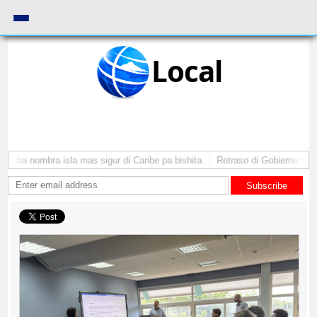
Local
Aruba nombra isla mas sigur di Caribe pa bishita
Retraso di Gobierno ta pon
Subscribe